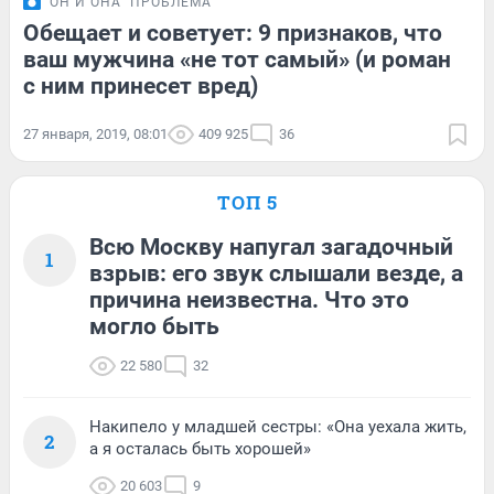
ОН И ОНА
ПРОБЛЕМА
Обещает и советует: 9 признаков, что
ваш мужчина «не тот самый» (и роман
с ним принесет вред)
27 января, 2019, 08:01
409 925
36
ТОП 5
Всю Москву напугал загадочный
1
взрыв: его звук слышали везде, а
причина неизвестна. Что это
могло быть
22 580
32
Накипело у младшей сестры: «Она уехала жить,
2
а я осталась быть хорошей»
20 603
9