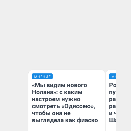
МНЕНИЕ
МНЕНИЕ
«Мы видим нового
Ростов
Нолана»: с каким
путеше
настроем нужно
расска
смотреть «Одиссею»,
разоча
чтобы она не
и чем 
выглядела как фиаско
Шанха