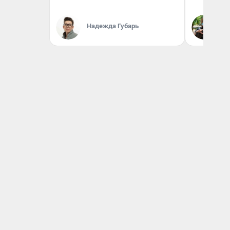
Надежда Губарь
Га