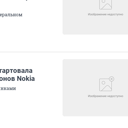
деральном
стартовала
онов Nokia
инками