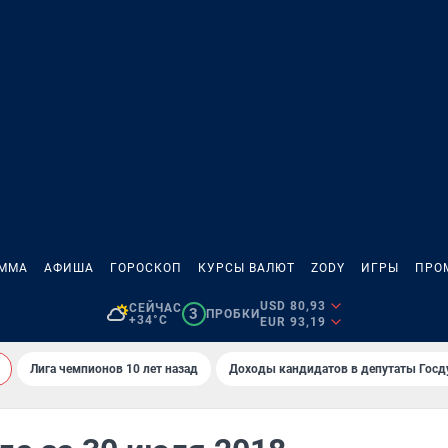
АММА
АФИША
ГОРОСКОП
КУРСЫ ВАЛЮТ
ZODY
ИГРЫ
ПРО
USD 80,93
СЕЙЧАС
3
ПРОБКИ
+34°C
EUR 93,19
Лига чемпионов 10 лет назад
Доходы кандидатов в депутаты Гос