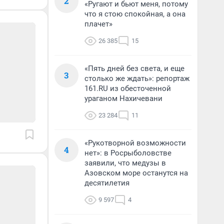
2
«Ругают и бьют меня, потому
что я стою спокойная, а она
плачет»
26 385
15
«Пять дней без света, и еще
3
столько же ждать»: репортаж
161.RU из обесточенной
ураганом Нахичевани
23 284
11
«Рукотворной возможности
4
нет»: в Росрыболовстве
заявили, что медузы в
Азовском море останутся на
десятилетия
9 597
4