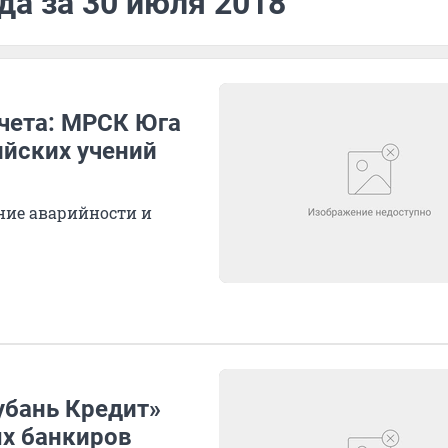
да за 30 июля 2018
учета: МРСК Юга
ийских учений
ние аварийности и
убань Кредит»
х банкиров