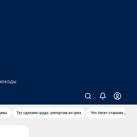
МОКОДЫ
думы
Тут сделали грудь: репортаж из цеха
Что бесит старших детей