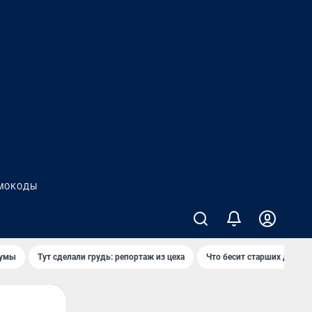
МОКОДЫ
думы
Тут сделали грудь: репортаж из цеха
Что бесит старших детей