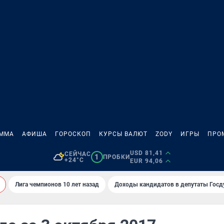
АММА
АФИША
ГОРОСКОП
КУРСЫ ВАЛЮТ
ZODY
ИГРЫ
ПРО
USD 81,41
СЕЙЧАС
1
ПРОБКИ
+24°C
EUR 94,06
Лига чемпионов 10 лет назад
Доходы кандидатов в депутаты Гос