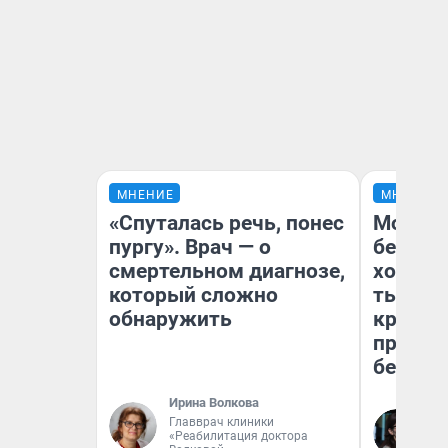
МНЕНИЕ
МНЕНИЕ
«Спуталась речь, понес
Мой ба
пургу». Врач — о
береже
смертельном диагнозе,
хотела 
который сложно
тысяч,
обнаружить
кредит,
приеха
безопа
Ирина Волкова
Главврач клиники
Кс
«Реабилитация доктора
Ав