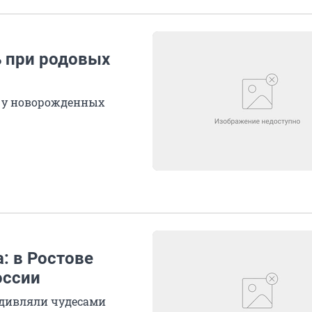
ь при родовых
а у новорожденных
: в Ростове
оссии
удивляли чудесами