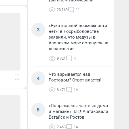
ураганом Нахичевани
23 369
11
«Рукотворной возможности
3
нет»: в Росрыболовстве
заявили, что медузы в
Азовском море останутся на
десятилетия
9 721
4
Что взрывается над
4
Ростовом? Ответ властей
8 471
14
«Повреждены частные дома
5
и магазин». БПЛА атаковали
Батайск и Ростов
7 463
14