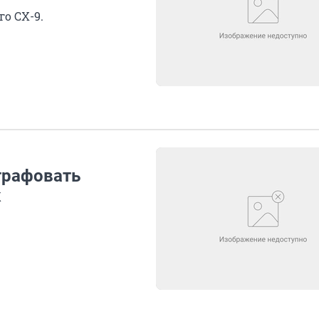
о CX-9.
трафовать
к