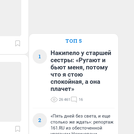
ТОП 5
Накипело у старшей
1
сестры: «Ругают и
бьют меня, потому
что я стою
спокойная, а она
плачет»
26 461
16
«Пять дней без света, и еще
2
столько же ждать»: репортаж
161.RU из обесточенной