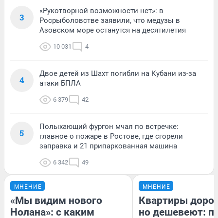
«Рукотворной возможности нет»: в
3
Росрыболовстве заявили, что медузы в
Азовском море останутся на десятилетия
10 031
4
Двое детей из Шахт погибли на Кубани из-за
4
атаки БПЛА
6 379
42
Полыхающий фургон мчал по встречке:
5
главное о пожаре в Ростове, где сгорели
заправка и 21 припаркованная машина
6 342
49
МНЕНИЕ
МНЕНИЕ
«Мы видим нового
Квартиры доро
Нолана»: с каким
но дешевеют: п