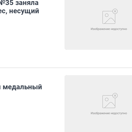
№35 заняла
ес, несущий
и медальный