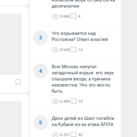
Азовском море останутся на
десятилетия
9 884
4
Что взрывается над
3
Ростовом? Ответ властей
8 645
14
Всю Москву напугал
4
загадочный взрыв: его звук
слышали везде, а причина
неизвестна. Что это могло
быть
6 489
10
Двое детей из Шахт погибли
5
на Кубани из-за атаки БПЛА
6 261
42