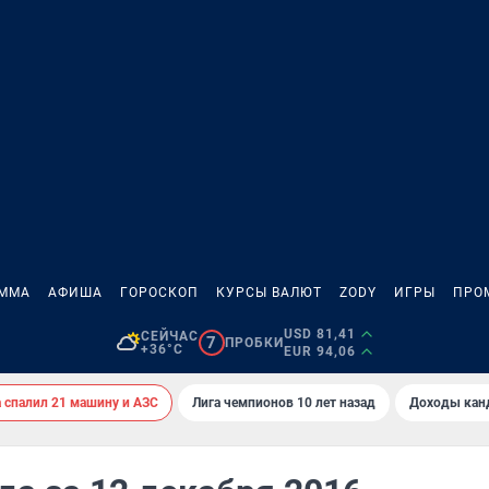
АММА
АФИША
ГОРОСКОП
КУРСЫ ВАЛЮТ
ZODY
ИГРЫ
ПРО
USD 81,41
СЕЙЧАС
7
ПРОБКИ
+36°C
EUR 94,06
спалил 21 машину и АЗС
Лига чемпионов 10 лет назад
Доходы кан