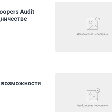
oopers Audit
дничестве
т возможности