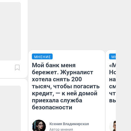
МНЕНИЕ
МНЕНИЕ
Мой банк меня
«Мы ви
бережет. Журналист
Нолана
хотела снять 200
настро
тысяч, чтобы погасить
смотре
кредит, — к ней домой
чтобы 
приехала служба
выгляд
безопасности
Ксения Владимирская
На
Автор мнения