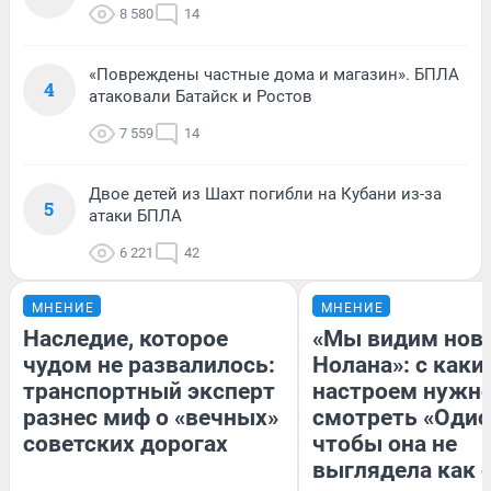
8 580
14
«Повреждены частные дома и магазин». БПЛА
4
атаковали Батайск и Ростов
7 559
14
Двое детей из Шахт погибли на Кубани из-за
5
атаки БПЛА
6 221
42
МНЕНИЕ
МНЕНИЕ
Наследие, которое
«Мы видим нов
чудом не развалилось:
Нолана»: с каки
транспортный эксперт
настроем нужн
разнес миф о «вечных»
смотреть «Одис
советских дорогах
чтобы она не
выглядела как 