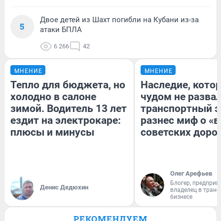
Двое детей из Шахт погибли на Кубани из-за
5
атаки БПЛА
6 266
42
МНЕНИЕ
МНЕНИЕ
Тепло для бюджета, но
Наследие, кото
холодно в салоне
чудом не разва
зимой. Водитель 13 лет
транспортный э
ездит на электрокаре:
разнес миф о «
плюсы и минусы
советских доро
Олег Арефьев
Блогер, предприн
Денис Дедюхин
владелец в тран
бизнесе
РЕКОМЕНДУЕМ