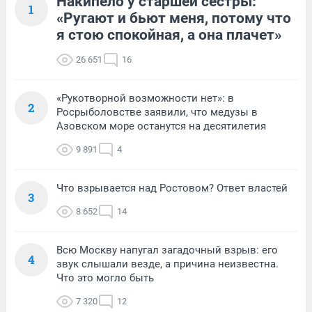
Накипело у старшей сестры:
1
«Ругают и бьют меня, потому что
я стою спокойная, а она плачет»
26 651
16
«Рукотворной возможности нет»: в
2
Росрыболовстве заявили, что медузы в
Азовском море останутся на десятилетия
9 891
4
Что взрывается над Ростовом? Ответ властей
3
8 652
14
Всю Москву напугал загадочный взрыв: его
4
звук слышали везде, а причина неизвестна.
Что это могло быть
7 320
12