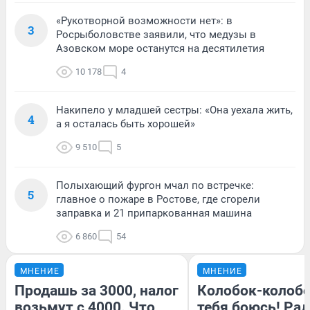
«Рукотворной возможности нет»: в
3
Росрыболовстве заявили, что медузы в
Азовском море останутся на десятилетия
10 178
4
Накипело у младшей сестры: «Она уехала жить,
4
а я осталась быть хорошей»
9 510
5
Полыхающий фургон мчал по встречке:
5
главное о пожаре в Ростове, где сгорели
заправка и 21 припаркованная машина
6 860
54
МНЕНИЕ
МНЕНИЕ
Продашь за 3000, налог
Колобок-колобо
возьмут с 4000. Что
тебя боюсь! Рад