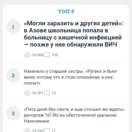
ТОП 5
«Могли заразить и других детей»:
1
в Азове школьница попала в
больницу с кишечной инфекцией
— позже у нее обнаружили ВИЧ
33 368
106
Накипело у старшей сестры: «Ругают и бьют
2
меня, потому что я стою спокойная, а она
плачет»
26 401
15
«Пять дней без света, и еще столько же ждать»:
3
репортаж 161.RU из обесточенной ураганом
Нахичевани
23 295
11