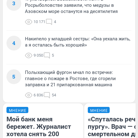
3
Росрыболовстве заявили, что медузы в
Азовском море останутся на десятилетия
10 171
4
Накипело у младшей сестры: «Она уехала жить,
4
а я осталась быть хорошей»
9 050
5
Полыхающий фургон мчал по встречке:
5
главное о пожаре в Ростове, где сгорели
заправка и 21 припаркованная машина
6 836
54
МНЕНИЕ
МНЕНИЕ
Мой банк меня
«Спуталась речь
бережет. Журналист
пургу». Врач — о
хотела снять 200
смертельном ди