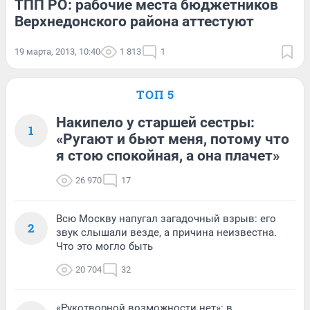
ТПП РО: рабочие места бюджетников
Верхнедонского района аттестуют
19 марта, 2013, 10:40
1 813
1
ТОП 5
Накипело у старшей сестры:
1
«Ругают и бьют меня, потому что
я стою спокойная, а она плачет»
26 970
17
Всю Москву напугал загадочный взрыв: его
2
звук слышали везде, а причина неизвестна.
Что это могло быть
20 704
32
«Рукотворной возможности нет»: в