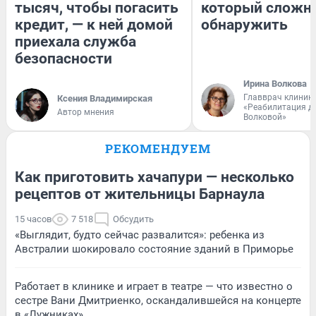
тысяч, чтобы погасить
который сложн
кредит, — к ней домой
обнаружить
приехала служба
безопасности
Ирина Волкова
Главврач клиник
Ксения Владимирская
«Реабилитация д
Автор мнения
Волковой»
РЕКОМЕНДУЕМ
Как приготовить хачапури — несколько
рецептов от жительницы Барнаула
15 часов
7 518
Обсудить
«Выглядит, будто сейчас развалится»: ребенка из
Австралии шокировало состояние зданий в Приморье
Работает в клинике и играет в театре — что известно о
сестре Вани Дмитриенко, оскандалившейся на концерте
в «Лужниках»