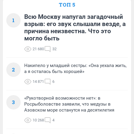
ТОП 5
Всю Москву напугал загадочный
1
взрыв: его звук слышали везде, а
причина неизвестна. Что это
могло быть
21 680
32
Накипело у младшей сестры: «Она уехала жить,
2
а я осталась быть хорошей»
14 871
6
«Рукотворной возможности нет»: в
3
Росрыболовстве заявили, что медузы в
Азовском море останутся на десятилетия
10 268
4