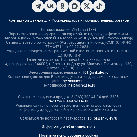
Контактные данные для Роскомнадзора и государственных органов
Сетевое издание «161.ру» (18+)
Зарегистрировано Федеральной службой по надзору в сфере связи,
информационных технологий и массовых коммуникаций (Роскомнадзор)
Свидетельство о регистрации (Регистрационный номер) СМИ ЭЛ № ФС
77– 84714 от 06.02.2023 г.
Учредитель: Общество с ограниченной ответственностью "ИНТЕРНЕТ
ТЕХНОЛОГИИ"
Главный редактор: Сергеева Ольга Викторовна
Адрес редакции: 344002, г. Ростов-на-Дону, ул. Максима Горького, д. 130,
13 этаж, +7 (918) 50-50-161
Электронный адрес редакции:
161@shkulev.ru
Контактные данные для Роскомнадзора и государственных органов:
juristnn@shkulev.ru
Техподдержка:
help@shkulev.ru
Связаться с отделом продаж: 8 (863) 303-41-34 доб. 3335,
reklama161@shkulev.ru
Редакция сайта не несет ответственности за достоверность
информации, содержащейся в рекламных объявлениях.
Связаться по вопросам партнёрства:
161pr@shkulev.ru
Информация об ограничениях
Политика использования cookies