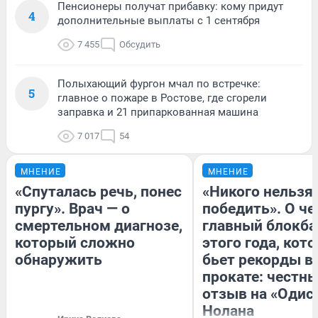
Пенсионеры получат прибавку: кому придут
4
дополнительные выплаты с 1 сентября
7 455
Обсудить
Полыхающий фургон мчал по встречке:
5
главное о пожаре в Ростове, где сгорели
заправка и 21 припаркованная машина
7 017
54
МНЕНИЕ
МНЕНИЕ
«Спуталась речь, понес
«Никого нельзя
пургу». Врач — о
победить». О ч
смертельном диагнозе,
главный блокба
который сложно
этого года, кот
обнаружить
бьет рекорды в
прокате: честн
отзыв на «Одис
Нолана