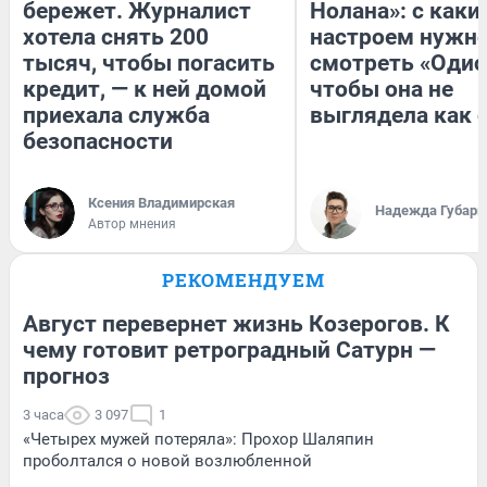
бережет. Журналист
Нолана»: с каки
хотела снять 200
настроем нужн
тысяч, чтобы погасить
смотреть «Одис
кредит, — к ней домой
чтобы она не
приехала служба
выглядела как 
безопасности
Ксения Владимирская
Надежда Губарь
Автор мнения
РЕКОМЕНДУЕМ
Август перевернет жизнь Козерогов. К
чему готовит ретроградный Сатурн —
прогноз
3 часа
3 097
1
«Четырех мужей потеряла»: Прохор Шаляпин
проболтался о новой возлюбленной