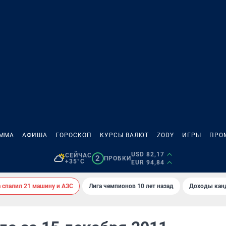
АММА
АФИША
ГОРОСКОП
КУРСЫ ВАЛЮТ
ZODY
ИГРЫ
ПРО
USD 82,17
СЕЙЧАС
2
ПРОБКИ
+35°C
EUR 94,84
спалил 21 машину и АЗС
Лига чемпионов 10 лет назад
Доходы кан