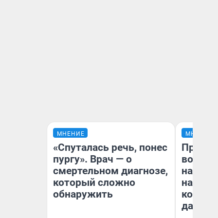
МНЕНИЕ
МНЕНИЕ
«Спуталась речь, понес
Продаш
пургу». Врач — о
возьмут
смертельном диагнозе,
нам го
который сложно
налого
обнаружить
коснет
даже р