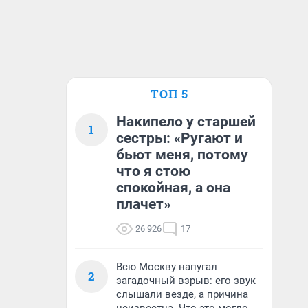
ТОП 5
Накипело у старшей
1
сестры: «Ругают и
бьют меня, потому
что я стою
спокойная, а она
плачет»
26 926
17
Всю Москву напугал
2
загадочный взрыв: его звук
слышали везде, а причина