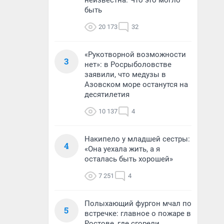
неизвестна. Что это могло
быть
20 173
32
«Рукотворной возможности
3
нет»: в Росрыболовстве
заявили, что медузы в
Азовском море останутся на
десятилетия
10 137
4
Накипело у младшей сестры:
4
«Она уехала жить, а я
осталась быть хорошей»
7 251
4
Полыхающий фургон мчал по
5
встречке: главное о пожаре в
Ростове, где сгорели