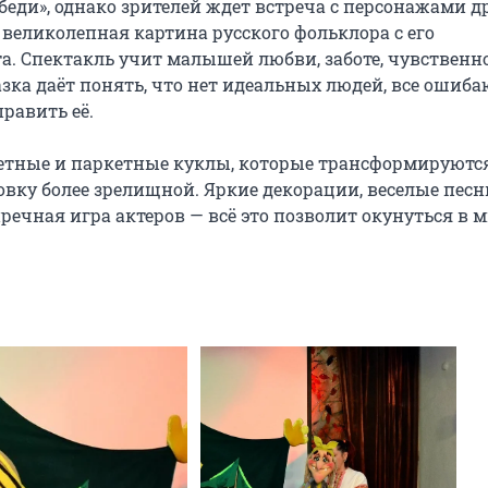
беди», однако зрителей ждет встреча с персонажами др
 великолепная картина русского фольклора с его 
 Спектакль учит малышей любви, заботе, чувственно
а даёт понять, что нет идеальных людей, все ошибаю
авить её.

тные и паркетные куклы, которые трансформируются
овку более зрелищной. Яркие декорации, веселые песни
речная игра актеров — всё это позволит окунуться в м