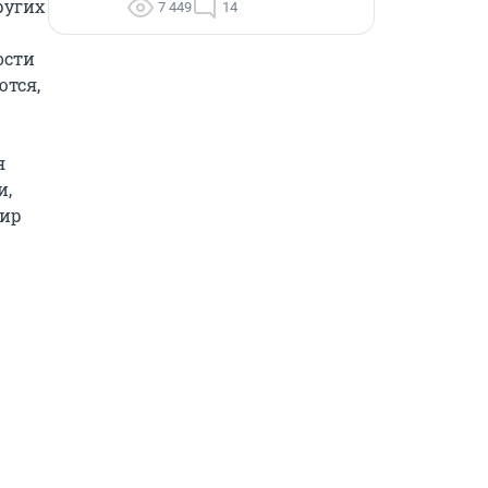
угих 
7 449
14
сти 
тся, 
 
, 
ир 