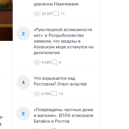
ураганом Нахичевани
23 357
11
«Рукотворной возможности
3
нет»: в Росрыболовстве
заявили, что медузы в
Азовском море останутся на
десятилетия
9 699
4
Что взрывается над
4
Ростовом? Ответ властей
8 456
14
«Повреждены частные дома
5
и магазин». БПЛА атаковали
и-
Батайск и Ростов
 