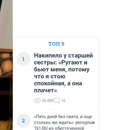
ТОП 5
Накипело у старшей
1
сестры: «Ругают и
бьют меня, потому
что я стою
спокойная, а она
плачет»
26 450
16
«Пять дней без света, и еще
2
столько же ждать»: репортаж
161.RU из обесточенной