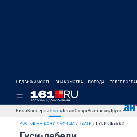
НЕДВИЖИМОСТЬ
ЗНАКОМСТВА
ПОГОДА
ТЕЛЕПРОГР
Кино
Концерты
Театр
Детям
Спорт
Выставки
Другое
РОСТОВ-НА-ДОНУ
АФИША
ТЕАТР
ГУСИ-ЛЕБЕДИ
Гуси-лебеди