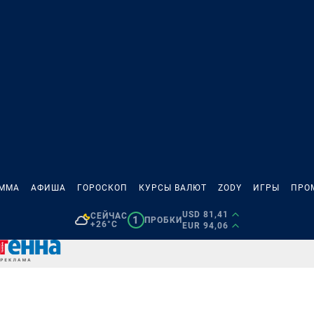
АММА
АФИША
ГОРОСКОП
КУРСЫ ВАЛЮТ
ZODY
ИГРЫ
ПРО
USD 81,41
СЕЙЧАС
1
ПРОБКИ
+26°C
EUR 94,06