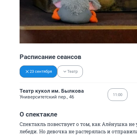
Расписание сеансов
23 сентября
Театр
Театр кукол им. Былкова
11:00
Университетский пер., 46
О спектакле
Спектакль повествует о том, как Алёнушка не у
лебеди. Но девочка не растерялась и отправил