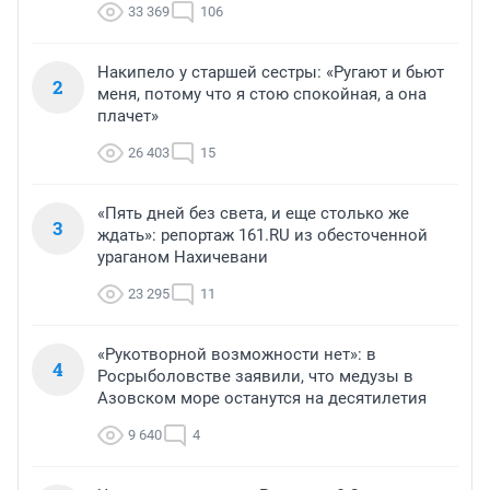
33 369
106
Накипело у старшей сестры: «Ругают и бьют
2
меня, потому что я стою спокойная, а она
плачет»
26 403
15
«Пять дней без света, и еще столько же
3
ждать»: репортаж 161.RU из обесточенной
ураганом Нахичевани
23 295
11
«Рукотворной возможности нет»: в
4
Росрыболовстве заявили, что медузы в
Азовском море останутся на десятилетия
9 640
4