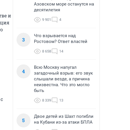
Азовском море останутся на
десятилетия
ве и 
9 901
4
ция 
о 
Что взрывается над
3
Ростовом? Ответ властей
8 658
14
Всю Москву напугал
4
загадочный взрыв: его звук
слышали везде, а причина
неизвестна. Что это могло
быть
с 
8 339
13
Двое детей из Шахт погибли
5
на Кубани из-за атаки БПЛА