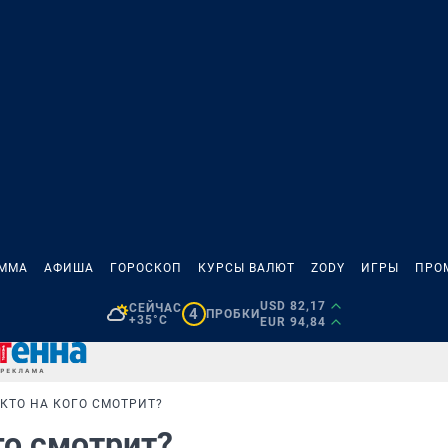
АММА
АФИША
ГОРОСКОП
КУРСЫ ВАЛЮТ
ZODY
ИГРЫ
ПРО
USD 82,17
СЕЙЧАС
4
ПРОБКИ
+35°C
EUR 94,84
 КТО НА КОГО СМОТРИТ?
ого смотрит?