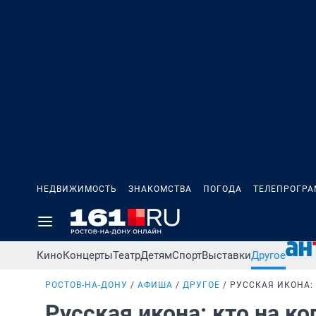
НЕДВИЖИМОСТЬ
ЗНАКОМСТВА
ПОГОДА
ТЕЛЕПРОГР
Кино
Концерты
Театр
Детям
Спорт
Выставки
Другое
РОСТОВ-НА-ДОНУ
АФИША
ДРУГОЕ
РУССКАЯ ИКОНА:
Русская икона: кто на к