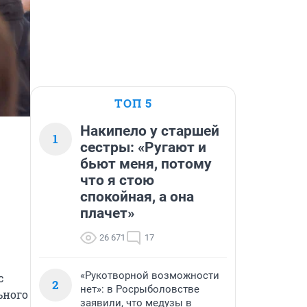
ТОП 5
Накипело у старшей
1
сестры: «Ругают и
бьют меня, потому
что я стою
спокойная, а она
плачет»
26 671
17
«Рукотворной возможности
 
2
нет»: в Росрыболовстве
ного 
заявили, что медузы в