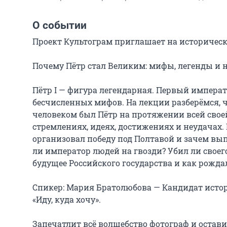
О событии
Проект Культограм приглашает на исторически
Почему Пётр стал Великим: мифы, легенды и н
Пётр I — фигура легендарная. Первый императо
бесчисленных мифов. На лекции разберёмся, чт
человеком был Пётр на протяжении всей своей 
стремлениях, идеях, достижениях и неудачах. 
организовал победу под Полтавой и зачем вып
ли император людей на гвозди? Убил ли своег
будущее Российского государства и как рождал
Спикер: Мария Братолюбова — Кандидат истор
«Иду, куда хочу».

Запечатлит всё волшебство фотограф и остави