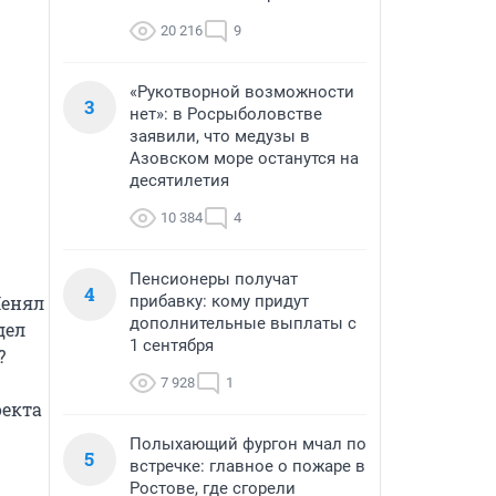
20 216
9
«Рукотворной возможности
3
нет»: в Росрыболовстве
заявили, что медузы в
Азовском море останутся на
десятилетия
10 384
4
Пенсионеры получат
4
енял 
прибавку: кому придут
дополнительные выплаты с
ел 
1 сентября


7 928
1
екта 
Полыхающий фургон мчал по
5
встречке: главное о пожаре в
Ростове, где сгорели