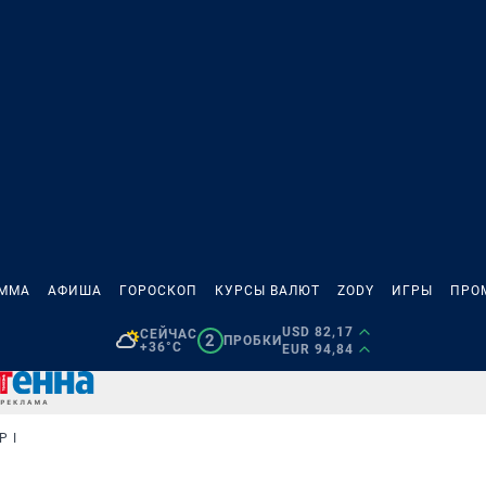
АММА
АФИША
ГОРОСКОП
КУРСЫ ВАЛЮТ
ZODY
ИГРЫ
ПРО
USD 82,17
СЕЙЧАС
2
ПРОБКИ
+36°C
EUR 94,84
Р I