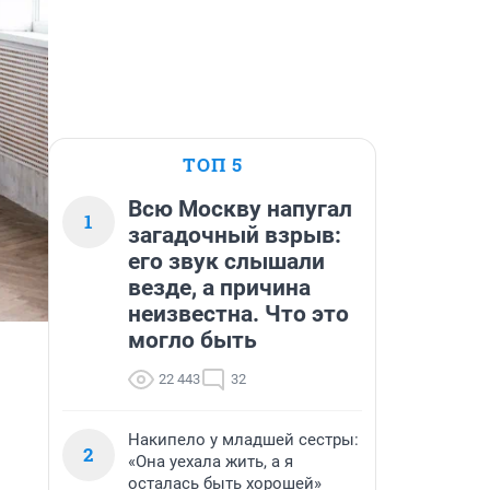
ТОП 5
Всю Москву напугал
1
загадочный взрыв:
его звук слышали
везде, а причина
неизвестна. Что это
могло быть
22 443
32
Накипело у младшей сестры:
2
«Она уехала жить, а я
осталась быть хорошей»