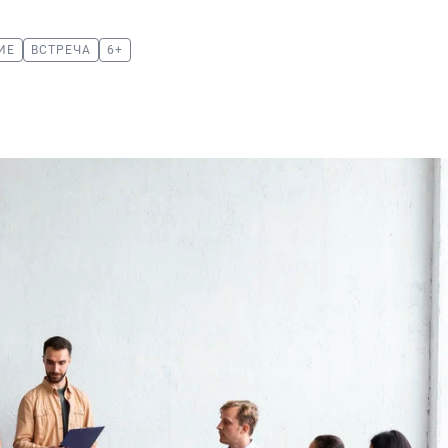
ИЕ
ВСТРЕЧА
6+