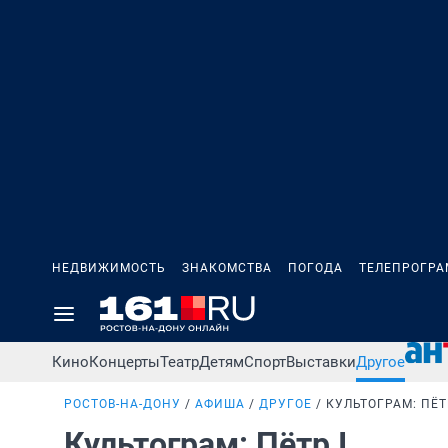
НЕДВИЖИМОСТЬ
ЗНАКОМСТВА
ПОГОДА
ТЕЛЕПРОГР
Кино
Концерты
Театр
Детям
Спорт
Выставки
Другое
РОСТОВ-НА-ДОНУ
АФИША
ДРУГОЕ
КУЛЬТОГРАМ: ПЁТ
Культограм: Пётр I