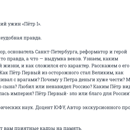
й ужин «Пётр I».

еудобная правда.

р, основатель Санкт-Петербурга, реформатор и герой 
о правда, а что — выдумка веков. Узнаем, каким 
жизни, и как сложился его характер. Расскажем о его 
Как Пётр Первый из осторожного стал Великим, как 
ивал с врагами? Почему у Петра деньги хуже чести? М
о сына? Любил или ненавидел Россию? Каким Пётр вид
ась империя? Пётр Первый- зло или благо для России?
ических наук. Доцент ЮФУ, Автор экскурсионного про
т вам приятные кадры на память.
