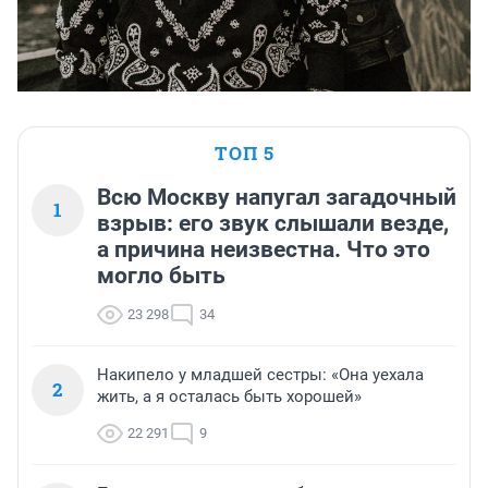
ТОП 5
Всю Москву напугал загадочный
1
взрыв: его звук слышали везде,
а причина неизвестна. Что это
могло быть
23 298
34
Накипело у младшей сестры: «Она уехала
2
жить, а я осталась быть хорошей»
22 291
9