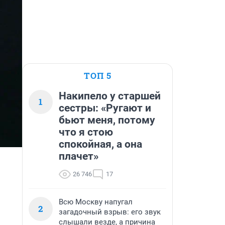
ТОП 5
Накипело у старшей
1
сестры: «Ругают и
бьют меня, потому
что я стою
спокойная, а она
плачет»
26 746
17
Всю Москву напугал
2
загадочный взрыв: его звук
слышали везде, а причина