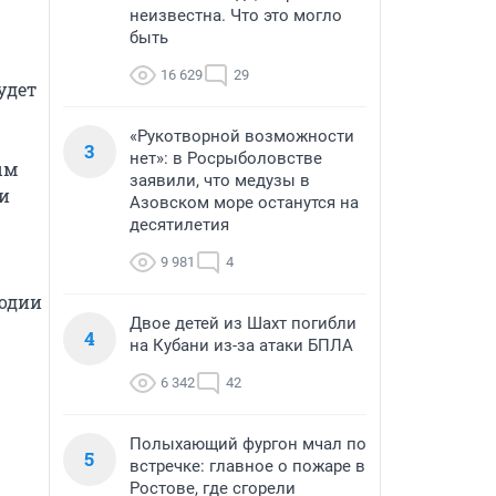
неизвестна. Что это могло
быть
16 629
29
дет 
«Рукотворной возможности
3
нет»: в Росрыболовстве
м 
заявили, что медузы в
и 
Азовском море останутся на
десятилетия
9 981
4
одии 
Двое детей из Шахт погибли
4
на Кубани из-за атаки БПЛА
6 342
42
Полыхающий фургон мчал по
5
встречке: главное о пожаре в
Ростове, где сгорели