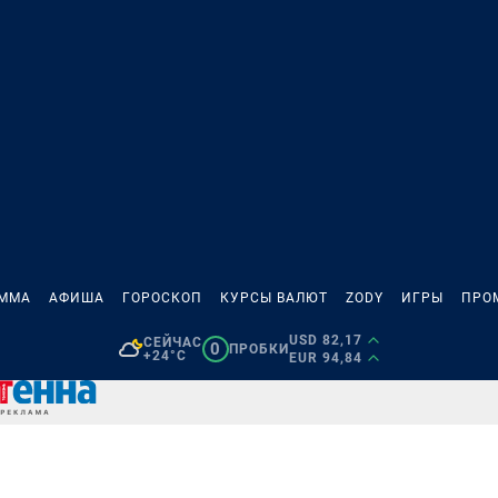
АММА
АФИША
ГОРОСКОП
КУРСЫ ВАЛЮТ
ZODY
ИГРЫ
ПРО
USD 82,17
СЕЙЧАС
0
ПРОБКИ
+24°C
EUR 94,84