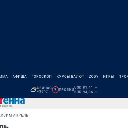
АММА
АФИША
ГОРОСКОП
КУРСЫ ВАЛЮТ
ZODY
ИГРЫ
ПРО
USD 81,41
СЕЙЧАС
7
ПРОБКИ
+36°C
EUR 94,06
АКСИМ АПРЕЛЬ
ель