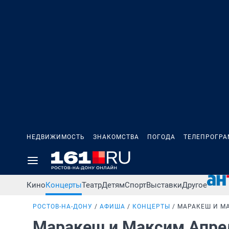
НЕДВИЖИМОСТЬ
ЗНАКОМСТВА
ПОГОДА
ТЕЛЕПРОГР
Кино
Концерты
Театр
Детям
Спорт
Выставки
Другое
РОСТОВ-НА-ДОНУ
АФИША
КОНЦЕРТЫ
МАРАКЕШ И М
Маракеш и Максим Апр