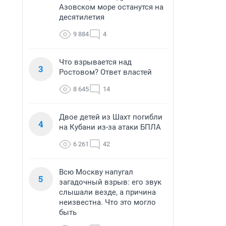
Азовском море останутся на
десятилетия
9 884
4
Что взрывается над
3
Ростовом? Ответ властей
8 645
14
Двое детей из Шахт погибли
4
на Кубани из-за атаки БПЛА
6 261
42
Всю Москву напугал
5
загадочный взрыв: его звук
слышали везде, а причина
неизвестна. Что это могло
быть