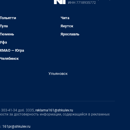
Тольятти
Чита
Тула
Якутск
Тюмень
Ярославль
Уфа
ХМАО — Югра
Челябинск
Ульяновск
 303-41-34 доб. 3335,
reklama161@shkulev.ru
нности за достоверность информации, содержащейся в рекламных
а:
161pr@shkulev.ru