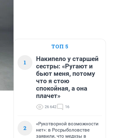
ТОП 5
Накипело у старшей
1
сестры: «Ругают и
бьют меня, потому
что я стою
спокойная, а она
плачет»
26 642
16
«Рукотворной возможности
2
нет»: в Росрыболовстве
заявили, что медузы в