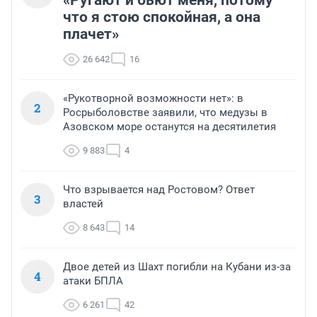
«Ругают и бьют меня, потому
что я стою спокойная, а она
плачет»
26 642
16
«Рукотворной возможности нет»: в
2
Росрыболовстве заявили, что медузы в
Азовском море останутся на десятилетия
9 883
4
Что взрывается над Ростовом? Ответ
3
властей
8 643
14
Двое детей из Шахт погибли на Кубани из-за
4
атаки БПЛА
6 261
42