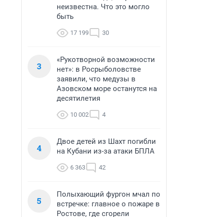
неизвестна. Что это могло
быть
17 199
30
«Рукотворной возможности
3
нет»: в Росрыболовстве
заявили, что медузы в
Азовском море останутся на
десятилетия
10 002
4
Двое детей из Шахт погибли
4
на Кубани из-за атаки БПЛА
6 363
42
Полыхающий фургон мчал по
5
встречке: главное о пожаре в
Ростове, где сгорели