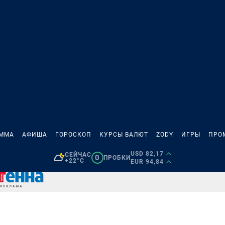
АММА
АФИША
ГОРОСКОП
КУРСЫ ВАЛЮТ
ZODY
ИГРЫ
ПРО
USD 82,17
СЕЙЧАС
0
ПРОБКИ
+22°C
EUR 94,84