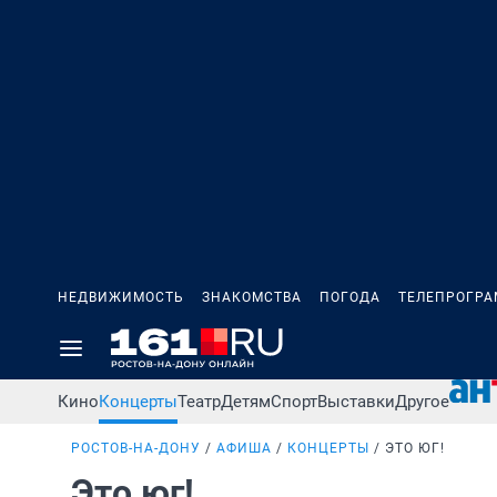
НЕДВИЖИМОСТЬ
ЗНАКОМСТВА
ПОГОДА
ТЕЛЕПРОГР
Кино
Концерты
Театр
Детям
Спорт
Выставки
Другое
РОСТОВ-НА-ДОНУ
АФИША
КОНЦЕРТЫ
ЭТО ЮГ!
Это юг!