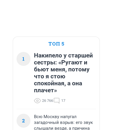
ТОП 5
Накипело у старшей
1
сестры: «Ругают и
бьют меня, потому
что я стою
спокойная, а она
плачет»
26 766
17
Всю Москву напугал
2
загадочный взрыв: его звук
слышали везде, а причина