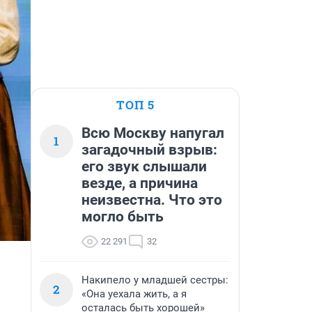
ТОП 5
Всю Москву напугал
1
загадочный взрыв:
его звук слышали
везде, а причина
неизвестна. Что это
могло быть
22 291
32
Накипело у младшей сестры:
2
«Она уехала жить, а я
осталась быть хорошей»