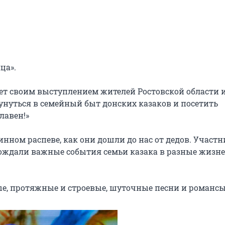
а».

ет своим выступлением жителей Ростовской области и 
нуться в семейный быт донских казаков и посетить 
авен!»

ном распеве, как они дошли до нас от дедов. Участн
вождали важные события семьи казака в разные жизне
е, протяжные и строевые, шуточные песни и романсы