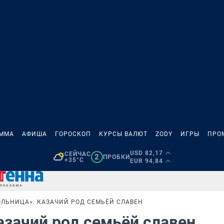
АММА
АФИША
ГОРОСКОП
КУРСЫ ВАЛЮТ
ZODY
ИГРЫ
ПРО
USD 82,17
СЕЙЧАС
2
ПРОБКИ
+35°C
EUR 94,84
ЛЬНИЦА». КАЗАЧИЙ РОД СЕМЬЁЙ СЛАВЕН
азачий род семьёй славен