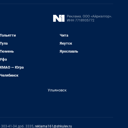
Тольятти
Чита
Тула
Якутск
Тюмень
Ярославль
Уфа
ХМАО — Югра
Челябинск
Ульяновск
 303-41-34 доб. 3335,
reklama161@shkulev.ru