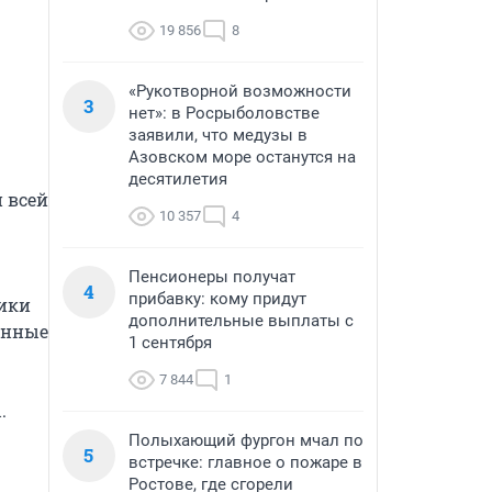
19 856
8
«Рукотворной возможности
3
нет»: в Росрыболовстве
заявили, что медузы в
Азовском море останутся на
десятилетия
всей 
10 357
4
Пенсионеры получат
4
прибавку: кому придут
ики 
дополнительные выплаты с
нные 
1 сентября
7 844
1
.
Полыхающий фургон мчал по
5
встречке: главное о пожаре в
Ростове, где сгорели