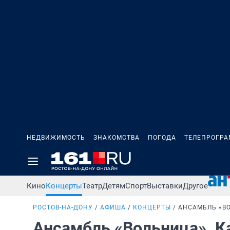
НЕДВИЖИМОСТЬ
ЗНАКОМСТВА
ПОГОДА
ТЕЛЕПРОГР
Кино
Концерты
Театр
Детям
Спорт
Выставки
Другое
РОСТОВ-НА-ДОНУ
АФИША
КОНЦЕРТЫ
АНСАМБЛЬ «ВО
Ансамбль «Вольница». К