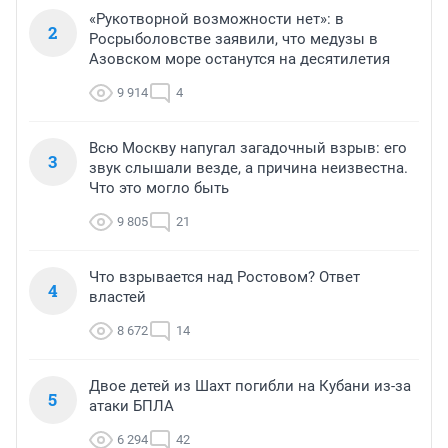
«Рукотворной возможности нет»: в
2
Росрыболовстве заявили, что медузы в
Азовском море останутся на десятилетия
9 914
4
Всю Москву напугал загадочный взрыв: его
3
звук слышали везде, а причина неизвестна.
Что это могло быть
9 805
21
Что взрывается над Ростовом? Ответ
4
властей
8 672
14
Двое детей из Шахт погибли на Кубани из-за
5
атаки БПЛА
6 294
42