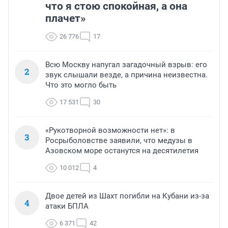
что я стою спокойная, а она
плачет»
26 776
17
Всю Москву напугал загадочный взрыв: его
2
звук слышали везде, а причина неизвестна.
Что это могло быть
17 531
30
«Рукотворной возможности нет»: в
3
Росрыболовстве заявили, что медузы в
Азовском море останутся на десятилетия
10 012
4
Двое детей из Шахт погибли на Кубани из-за
4
атаки БПЛА
6 371
42