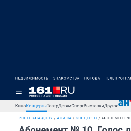
НЕДВИЖИМОСТЬ
ЗНАКОМСТВА
ПОГОДА
ТЕЛЕПРОГР
Кино
Концерты
Театр
Детям
Спорт
Выставки
Другое
РОСТОВ-НА-ДОНУ
АФИША
КОНЦЕРТЫ
АБОНЕМЕНТ № 
Абонемент № 10. Голос 