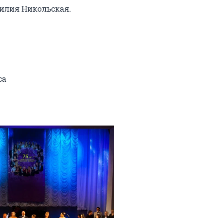
илия Никольская.

са