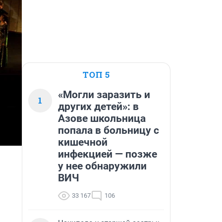
ТОП 5
«Могли заразить и
1
других детей»: в
Азове школьница
попала в больницу с
кишечной
инфекцией — позже
у нее обнаружили
ВИЧ
33 167
106