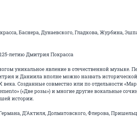
сса, Баснера, Дунаевского, Гладкова, Журбина, Эшпа
 К 125-летию Дмитрия Покрасса

ногом уникальное явление в отечественной музыке. Пе
итрия и Даниила вполне можно назвать исторической
века. Созданные совместно или по отдельности «Мар
emento» («Две розы») и многие другие вокальные сочи
шей истории.

Германа, Д’Актиля, Долматовского, Флерова, Пришельца