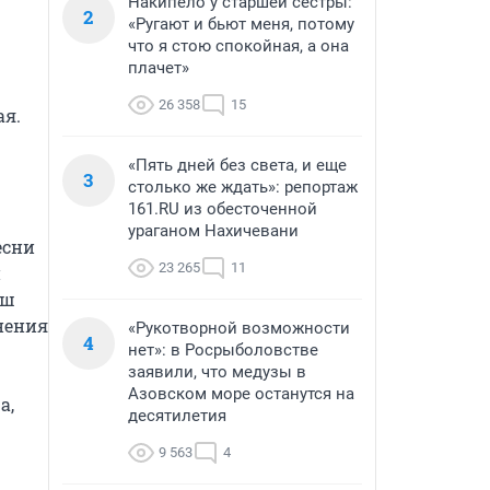
Накипело у старшей сестры:
2
«Ругают и бьют меня, потому
что я стою спокойная, а она
плачет»
26 358
15
я.

«Пять дней без света, и еще
3
столько же ждать»: репортаж
161.RU из обесточенной
ураганом Нахичевани
сни 
23 265
11
 
ш 
нения 
«Рукотворной возможности
4
нет»: в Росрыболовстве
заявили, что медузы в
Азовском море останутся на
, 
десятилетия
9 563
4