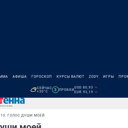
АММА
АФИША
ГОРОСКОП
КУРСЫ ВАЛЮТ
ZODY
ИГРЫ
ПРО
USD 80,93
СЕЙЧАС
3
ПРОБКИ
+30°C
EUR 93,19
10. ГОЛОС ДУШИ МОЕЙ
души моей