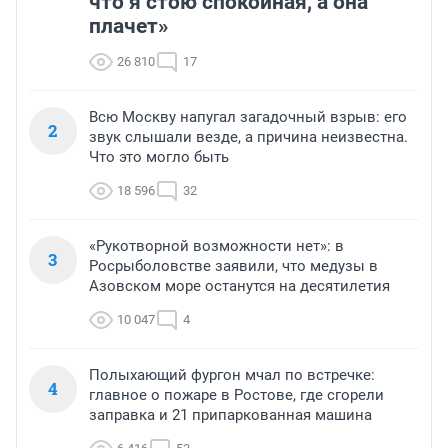
что я стою спокойная, а она
плачет»
26 810
17
Всю Москву напугал загадочный взрыв: его
2
звук слышали везде, а причина неизвестна.
Что это могло быть
18 596
32
«Рукотворной возможности нет»: в
3
Росрыболовстве заявили, что медузы в
Азовском море останутся на десятилетия
10 047
4
Полыхающий фургон мчал по встречке:
4
главное о пожаре в Ростове, где сгорели
заправка и 21 припаркованная машина