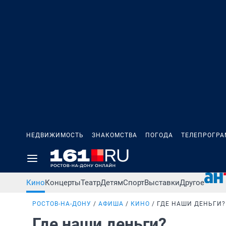
НЕДВИЖИМОСТЬ
ЗНАКОМСТВА
ПОГОДА
ТЕЛЕПРОГР
Кино
Концерты
Театр
Детям
Спорт
Выставки
Другое
РОСТОВ-НА-ДОНУ
АФИША
КИНО
ГДЕ НАШИ ДЕНЬГИ?
Где наши деньги?