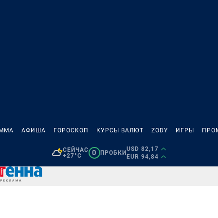
АММА
АФИША
ГОРОСКОП
КУРСЫ ВАЛЮТ
ZODY
ИГРЫ
ПРО
USD 82,17
СЕЙЧАС
0
ПРОБКИ
+27°C
EUR 94,84