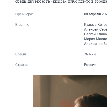
среди друзей есть «крыса», либо где-то в город
Премьера:
08 апреля 20
В ролях:
Кузьма Котре
Алексей Сере
Сергей Епише
Мария Маслов
Александр Б
Время:
76 мин.
Страна:
Россия