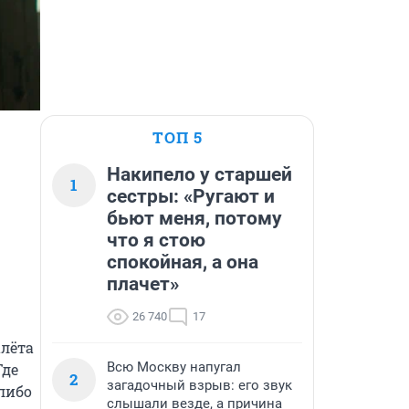
ТОП 5
Накипело у старшей
1
сестры: «Ругают и
бьют меня, потому
что я стою
спокойная, а она
плачет»
26 740
17
лёта 
Всю Москву напугал
де 
2
загадочный взрыв: его звук
либо 
слышали везде, а причина