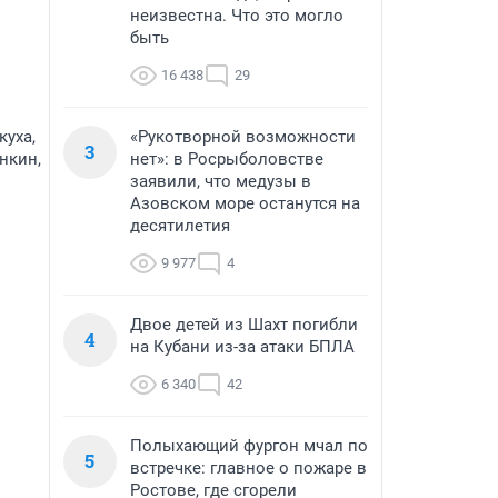
неизвестна. Что это могло
быть
16 438
29
куха,
«Рукотворной возможности
3
нкин,
нет»: в Росрыболовстве
заявили, что медузы в
Азовском море останутся на
десятилетия
9 977
4
Двое детей из Шахт погибли
4
на Кубани из-за атаки БПЛА
6 340
42
Полыхающий фургон мчал по
5
встречке: главное о пожаре в
Ростове, где сгорели