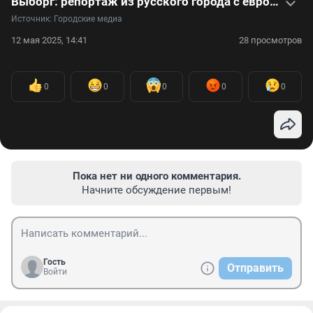
Выборг: репортаж из русского города с европейским колоритом
Источник: 
Городские медиа
12 мая 2025, 14:41
28 просмотров
0
0
0
0
0
Пока нет ни одного комментария.
Начните обсуждение первым!
Гость
Отправить
Войти