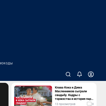
МОКОДЫ
Клава Кока и Дима
Масленников сыграли
свадьбу. Кадры с
торжества и история пары
— в видео
13 просмотров
0