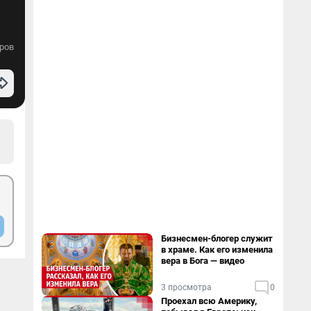
ров
Бизнесмен-блогер служит
в храме. Как его изменила
вера в Бога — видео
3 просмотра
0
Проехал всю Америку,