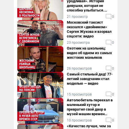
уродливая». История
девушки, которая не
способна улыбаться.
Видео
21 просмотр
0
Московский таксист
оказался «двойником»
Сергея Жукова и взорвал
соцсети: видео
23 просмотра
0
Охотник на школьниц:
видео об одном из самых
жестоких маньяков
26 просмотров
0
Самый стильный дед! 77-
летний заводчанин стал
моделью — видео
15 просмотров
0
Автолюбитель переехал в
маленький хутор и
превратил свой двор в
музей машин времен
СССР. Видео
10 просмотров
0
«Качество лучше, чем за