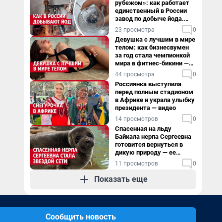
рубежом»: как работает
единственный в России
завод по добыче йода.
Видео
23 просмотра
0
Девушка с лучшим в мире
телом: как бизнесвумен
за год стала чемпионкой
мира в фитнес-бикини —
видео
44 просмотра
0
Россиянка выступила
перед полным стадионом
в Африке и украла улыбку
президента — видео
14 просмотров
0
Спасенная на льду
Байкала нерпа Сергеевна
готовится вернуться в
дикую природу — ее
видеоистория
11 просмотров
0
Показать еще
Сообщить новость