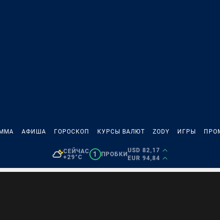
АММА
АФИША
ГОРОСКОП
КУРСЫ ВАЛЮТ
ZODY
ИГРЫ
ПРО
USD 82,17
СЕЙЧАС
1
ПРОБКИ
+29°C
EUR 94,84