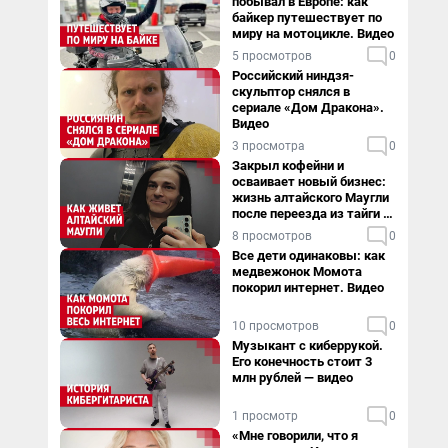
побывал в Европе: как
байкер путешествует по
миру на мотоцикле. Видео
5 просмотров
0
Российский ниндзя-
скульптор снялся в
сериале «Дом Дракона».
Видео
3 просмотра
0
Закрыл кофейни и
осваивает новый бизнес:
жизнь алтайского Маугли
после переезда из тайги в
столицу
8 просмотров
0
Все дети одинаковы: как
медвежонок Момота
покорил интернет. Видео
10 просмотров
0
Музыкант с киберрукой.
Его конечность стоит 3
млн рублей — видео
1 просмотр
0
«Мне говорили, что я