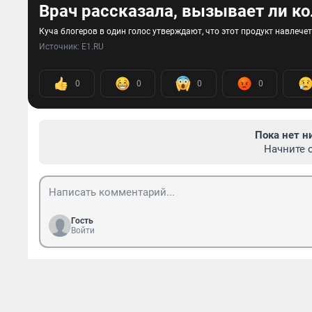
Врач рассказала, вызывает ли ко
Куча блогеров в один голос утверждают, что этот продукт навлечет
Источник: 
E1.RU
0
0
0
0
Пока нет н
Начните 
Гость
Войти