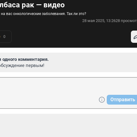
лбаса рак — видео
 на вас онкологические заболевания. Так ли это?
28 мая 2025, 13:26
28 просмот
0
и одного комментария.
обсуждение первым!
Отправить