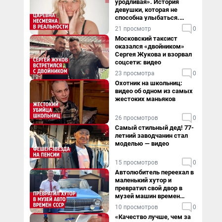
уродливая». История
девушки, которая не
способна улыбаться.
Видео
21 просмотр
0
Московский таксист
оказался «двойником»
Сергея Жукова и взорвал
соцсети: видео
23 просмотра
0
Охотник на школьниц:
видео об одном из самых
жестоких маньяков
26 просмотров
0
Самый стильный дед! 77-
летний заводчанин стал
моделью — видео
15 просмотров
0
Автолюбитель переехал в
маленький хутор и
превратил свой двор в
музей машин времен
СССР. Видео
10 просмотров
0
«Качество лучше, чем за