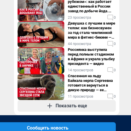
рубежом»: как работает
единственный в России
завод по добыче йода.
Видео
23 просмотра
0
Девушка с лучшим в мире
телом: как бизнесвумен
за год стала чемпионкой
мира в фитнес-бикини —
видео
44 просмотра
0
Россиянка выступила
перед полным стадионом
в Африке и украла улыбку
президента — видео
14 просмотров
0
Спасенная на льду
Байкала нерпа Сергеевна
готовится вернуться в
дикую природу — ее
видеоистория
11 просмотров
0
Показать еще
Сообщить новость