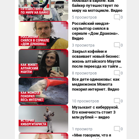
побывал в Европе: как
байкер путешествует по
миру на мотоцикле. Видео
5 просмотров
0
Российский ниндзя-
скульптор снялся в
сериале «Дом Дракона».
Видео
3 просмотра
0
Закрыл кофейни и
осваивает новый бизнес:
жизнь алтайского Маугли
после переезда из тайги в
столицу
8 просмотров
0
Все дети одинаковы: как
медвежонок Момота
покорил интернет. Видео
10 просмотров
0
Музыкант с киберрукой.
Его конечность стоит 3
млн рублей — видео
1 просмотр
0
«Мне говорили, что я