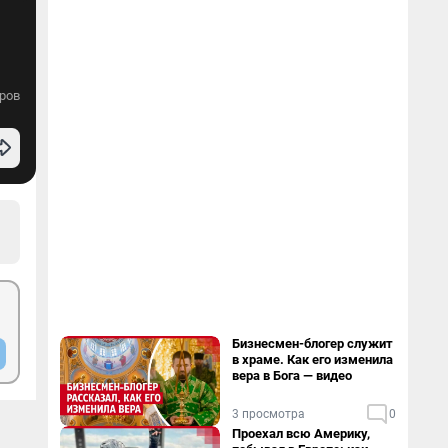
ров
Бизнесмен-блогер служит
в храме. Как его изменила
вера в Бога — видео
3 просмотра
0
Проехал всю Америку,