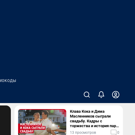
МОКОДЫ
Клава Кока и Дима
Масленников сыграли
свадьбу. Кадры с
торжества и история пары
— в видео
13 просмотров
0