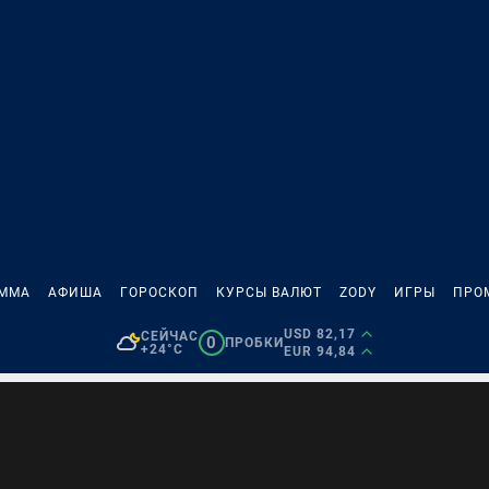
АММА
АФИША
ГОРОСКОП
КУРСЫ ВАЛЮТ
ZODY
ИГРЫ
ПРО
USD 82,17
СЕЙЧАС
0
ПРОБКИ
+24°C
EUR 94,84