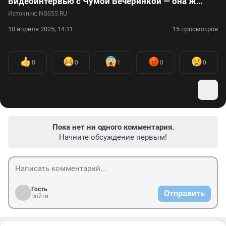
Видеоинтервью с Чумой Вечеринкой — она же блогер Вика Чуманова — о моде, детстве на Севере и диалектах
Источник: 
NGS55.RU
10 апреля 2025, 14:11
15 просмотров
0
0
1
0
0
Пока нет ни одного комментария.
Начните обсуждение первым!
Гость
Отправить
Войти