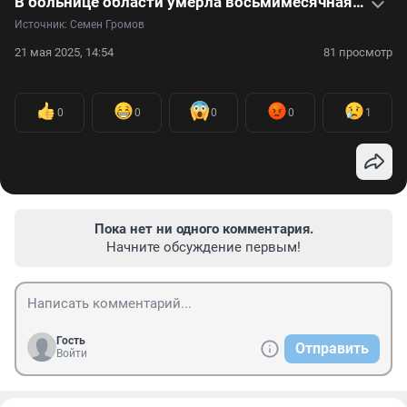
В больнице области умерла восьмимесячная девочка. Видеоинтервью с семьей
Источник: 
Семен Громов
21 мая 2025, 14:54
81 просмотр
0
0
0
0
1
Пока нет ни одного комментария.
Начните обсуждение первым!
Гость
Отправить
Войти