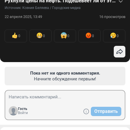
Рухнули цены на нефть. Подешевеет ли от этого бензин в России? Видео
Источник: 
Ксения Беляева / Городские медиа
22 апреля 2025, 13:49
16 просмотров
0
0
0
0
0
Пока нет ни одного комментария.
Начните обсуждение первым!
Гость
Отправить
Войти