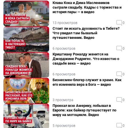
Клава Кока и Дима Масленников
сыграли свадьбу. Кадры с торжества и
история пары — в видео
13 просмотров
0
Стоит ли искать духовность в Тибете?
Что увидел там бывалый
путешественник. Видео
6 просмотров
0
Криштиану Роналду женится на
Джорджине Родригес. Что известно о
свадьбе века — видео
6 просмотров
0
Бизнесмен-блогер служит в храме. Как
его изменила вера в Бога — видео
3 просмотра
0
Проехал всю Америку, побывал в
Европе: как байкер путешествует по
миру на мотоцикле. Видео
5 просмотров
0