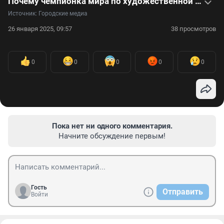
Почему чемпионка мира по художественной гимнастике Карпухина поругалась с дочкой? Рассказываем в видео
Источник: 
Городские медиа
26 января 2025, 09:57
38 просмотров
0
0
0
0
0
Пока нет ни одного комментария.
Начните обсуждение первым!
Гость
Отправить
Войти