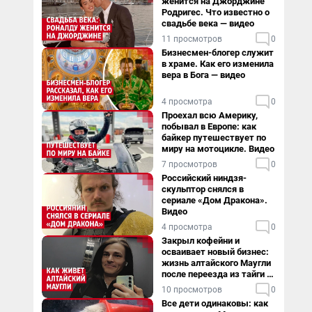
женится на Джорджине
Родригес. Что известно о
свадьбе века — видео
11 просмотров
0
Бизнесмен-блогер служит
в храме. Как его изменила
вера в Бога — видео
4 просмотра
0
Проехал всю Америку,
побывал в Европе: как
байкер путешествует по
миру на мотоцикле. Видео
7 просмотров
0
Российский ниндзя-
скульптор снялся в
сериале «Дом Дракона».
Видео
4 просмотра
0
Закрыл кофейни и
осваивает новый бизнес:
жизнь алтайского Маугли
после переезда из тайги в
столицу
10 просмотров
0
Все дети одинаковы: как