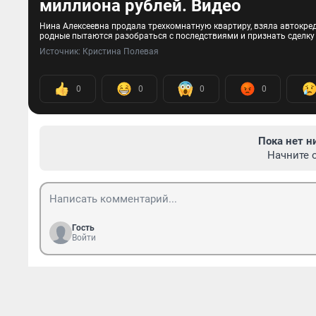
миллиона рублей. Видео
Нина Алексеевна продала трехкомнатную квартиру, взяла автокреди
родные пытаются разобраться с последствиями и признать сделку
Источник: 
Кристина Полевая
0
0
0
0
Пока нет н
Начните 
Гость
Войти