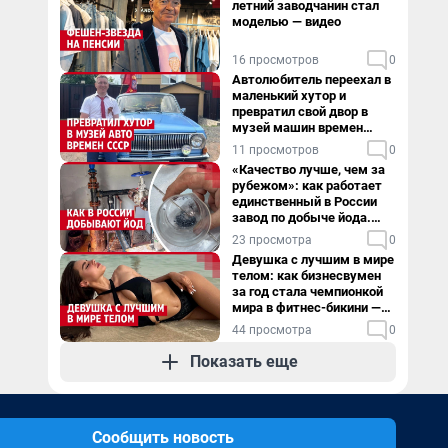
летний заводчанин стал
моделью — видео
16 просмотров
0
Автолюбитель переехал в
маленький хутор и
превратил свой двор в
музей машин времен
СССР. Видео
11 просмотров
0
«Качество лучше, чем за
рубежом»: как работает
единственный в России
завод по добыче йода.
Видео
23 просмотра
0
Девушка с лучшим в мире
телом: как бизнесвумен
за год стала чемпионкой
мира в фитнес-бикини —
видео
44 просмотра
0
Показать еще
Сообщить новость