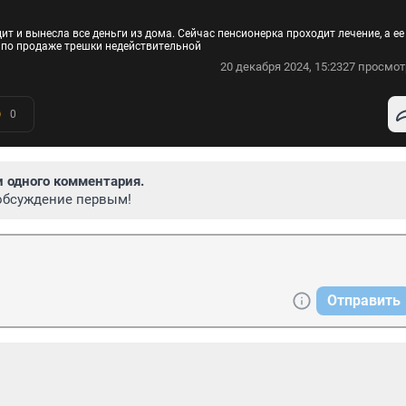
т и вынесла все деньги из дома. Сейчас пенсионерка проходит лечение, а ее
 по продаже трешки недействительной
20 декабря 2024, 15:23
27 просмот
0
и одного комментария.
обсуждение первым!
Отправить