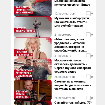
медвежонок Момота
покорил интернет. Видео
12 просмотров
0
Музыкант с киберрукой.
Его конечность стоит 3
млн рублей — видео
2 просмотра
0
«Мне говорили, что я
уродливая». История
девушки, которая не
способна улыбаться.
Видео
21 просмотр
0
Московский таксист
оказался «двойником»
Сергея Жукова и взорвал
соцсети: видео
25 просмотров
0
Охотник на школьниц:
видео об одном из самых
жестоких маньяков
26 просмотров
0
Самый стильный дед! 77-