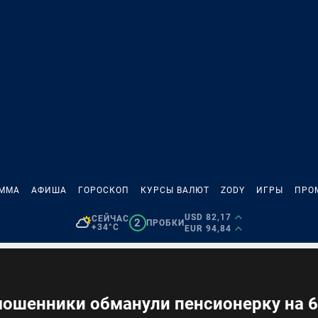
АММА
АФИША
ГОРОСКОП
КУРСЫ ВАЛЮТ
ZODY
ИГРЫ
ПРО
USD 82,17
СЕЙЧАС
2
ПРОБКИ
+34°C
EUR 94,84
 мошенники обманули пенсионерку на 6