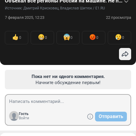
Объехал все регионы России на машине. Не поверите, сколько это стоило — видео
Источник: 
Дмитрий Крисковец, Владислав Шитюк / E1.RU
7 февраля 2025, 12:23
22 просмотра
0
0
0
0
0
Пока нет ни одного комментария.
Начните обсуждение первым!
Гость
Отправить
Войти