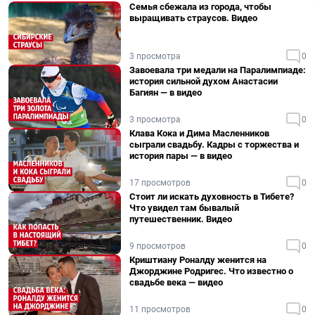
Семья сбежала из города, чтобы
выращивать страусов. Видео
3 просмотра
0
Завоевала три медали на Паралимпиаде:
история сильной духом Анастасии
Багиян — в видео
3 просмотра
0
Клава Кока и Дима Масленников
сыграли свадьбу. Кадры с торжества и
история пары — в видео
17 просмотров
0
Стоит ли искать духовность в Тибете?
Что увидел там бывалый
путешественник. Видео
9 просмотров
0
Криштиану Роналду женится на
Джорджине Родригес. Что известно о
свадьбе века — видео
11 просмотров
0