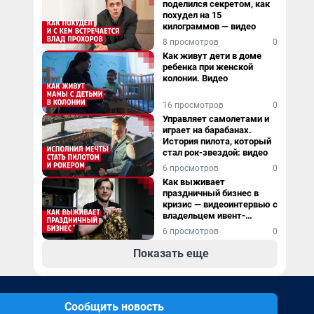
поделился секретом, как
похудел на 15
килограммов — видео
8 просмотров
0
Как живут дети в доме
ребенка при женской
колонии. Видео
16 просмотров
0
Управляет самолетами и
играет на барабанах.
История пилота, который
стал рок-звездой: видео
6 просмотров
0
Как выживает
праздничный бизнес в
кризис — видеоинтервью с
владельцем ивент-
агентства
6 просмотров
0
Показать еще
Сообщить новость