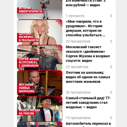
Его конечность стоит 3
млн рублей — видео
1 просмотр
0
«Мне говорили, что я
уродливая». История
девушки, которая не
способна улыбаться.
Видео
20 просмотров
0
Московский таксист
оказался «двойником»
Сергея Жукова и взорвал
соцсети: видео
22 просмотра
0
Охотник на школьниц:
видео об одном из самых
жестоких маньяков
26 просмотров
0
Самый стильный дед! 77-
летний заводчанин стал
моделью — видео
15 просмотров
0
Автолюбитель переехал в