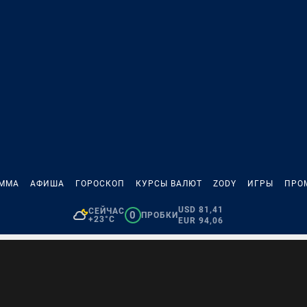
АММА
АФИША
ГОРОСКОП
КУРСЫ ВАЛЮТ
ZODY
ИГРЫ
ПРО
USD 81,41
СЕЙЧАС
0
ПРОБКИ
+23°C
EUR 94,06