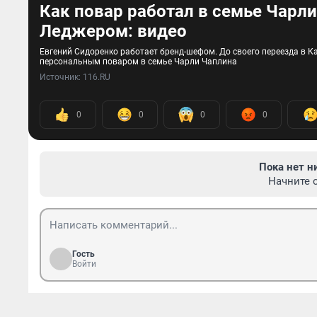
Как повар работал в семье Чарл
Леджером: видео
Евгений Сидоренко работает бренд-шефом. До своего переезда в Ка
персональным поваром в семье Чарли Чаплина
Источник: 
116.RU
0
0
0
0
Пока нет н
Начните 
Гость
Войти