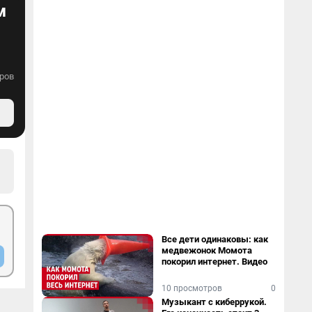
м
ров
Все дети одинаковы: как
медвежонок Момота
покорил интернет. Видео
10 просмотров
0
Музыкант с киберрукой.