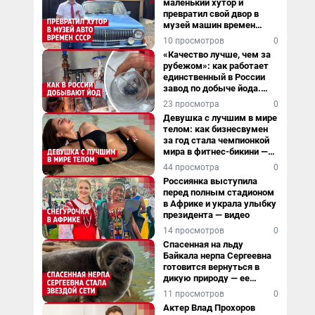
маленький хутор и
превратил свой двор в
музей машин времен
СССР. Видео
10 просмотров
0
«Качество лучше, чем за
рубежом»: как работает
единственный в России
завод по добыче йода.
Видео
23 просмотра
0
Девушка с лучшим в мире
телом: как бизнесвумен
за год стала чемпионкой
мира в фитнес-бикини —
видео
44 просмотра
0
Россиянка выступила
перед полным стадионом
в Африке и украла улыбку
президента — видео
14 просмотров
0
Спасенная на льду
Байкала нерпа Сергеевна
готовится вернуться в
дикую природу — ее
видеоистория
11 просмотров
0
Актер Влад Прохоров