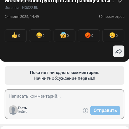
Инженер-конструктор стала травницей на Алтае и уже 17 лет питается дикоросами: видео
Источник: 
NGS22.RU
24 июня 2025, 14:49
39 просмотров
0
0
0
0
0
Пока нет ни одного комментария.
Начните обсуждение первым!
Гость
Отправить
Войти