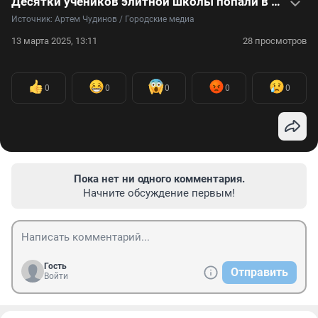
Десятки учеников элитной школы попали в больницу — видео
Источник: 
Артем Чудинов / Городские медиа
13 марта 2025, 13:11
28 просмотров
0
0
0
0
0
Пока нет ни одного комментария.
Начните обсуждение первым!
Гость
Отправить
Войти