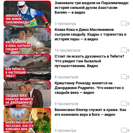
Завоевала три медали на Паралимпиаде:
история сильной духом Анастасии
Багиян — в видео
3 просмотра
0
Клава Кока и Дима Масленников
сыграли свадьбу. Кадры с торжества и
история пары — в видео
16 просмотров
0
Стоит ли искать духовность в Тибете?
Что увидел там бывалый
путешественник. Видео
8 просмотров
0
Криштиану Роналду женится на
Джорджине Родригес. Что известно о
свадьбе века — видео
9 просмотров
0
Бизнесмен-блогер служит в храме. Как
его изменила вера в Бога — видео
4 просмотра
0