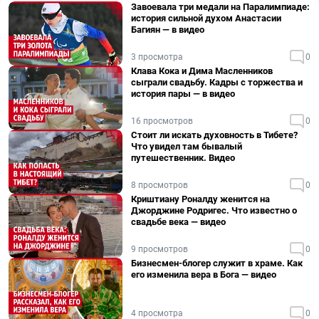
Завоевала три медали на Паралимпиаде:
история сильной духом Анастасии
Багиян — в видео
3 просмотра
0
Клава Кока и Дима Масленников
сыграли свадьбу. Кадры с торжества и
история пары — в видео
16 просмотров
0
Стоит ли искать духовность в Тибете?
Что увидел там бывалый
путешественник. Видео
8 просмотров
0
Криштиану Роналду женится на
Джорджине Родригес. Что известно о
свадьбе века — видео
9 просмотров
0
Бизнесмен-блогер служит в храме. Как
его изменила вера в Бога — видео
4 просмотра
0