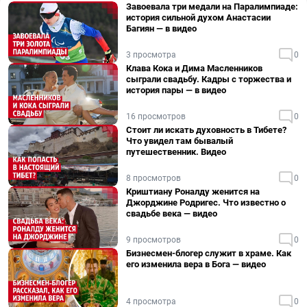
Завоевала три медали на Паралимпиаде:
история сильной духом Анастасии
Багиян — в видео
3 просмотра
0
Клава Кока и Дима Масленников
сыграли свадьбу. Кадры с торжества и
история пары — в видео
16 просмотров
0
Стоит ли искать духовность в Тибете?
Что увидел там бывалый
путешественник. Видео
8 просмотров
0
Криштиану Роналду женится на
Джорджине Родригес. Что известно о
свадьбе века — видео
9 просмотров
0
Бизнесмен-блогер служит в храме. Как
его изменила вера в Бога — видео
4 просмотра
0