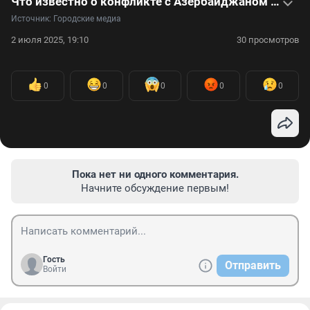
Что известно о конфликте с Азербайджаном и массовых задержаниях, собрали в коротком видео
Источник: 
Городские медиа
2 июля 2025, 19:10
30 просмотров
0
0
0
0
0
Пока нет ни одного комментария.
Начните обсуждение первым!
Гость
Отправить
Войти