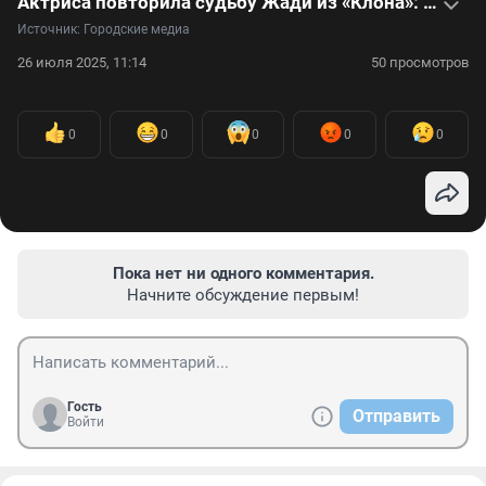
Актриса повторила судьбу Жади из «Клона»: видео
Источник: 
Городские медиа
26 июля 2025, 11:14
50 просмотров
0
0
0
0
0
Пока нет ни одного комментария.
Начните обсуждение первым!
Гость
Отправить
Войти