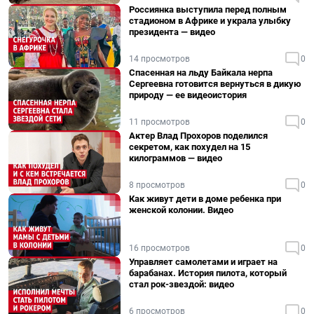
Россиянка выступила перед полным
стадионом в Африке и украла улыбку
президента — видео
14 просмотров
0
Спасенная на льду Байкала нерпа
Сергеевна готовится вернуться в дикую
природу — ее видеоистория
11 просмотров
0
Актер Влад Прохоров поделился
секретом, как похудел на 15
килограммов — видео
8 просмотров
0
Как живут дети в доме ребенка при
женской колонии. Видео
16 просмотров
0
Управляет самолетами и играет на
барабанах. История пилота, который
стал рок-звездой: видео
6 просмотров
0