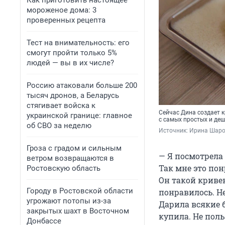
Как приготовить настоящее
мороженое дома: 3
проверенных рецепта
Тест на внимательность: его
смогут пройти только 5%
людей — вы в их числе?
Россию атаковали больше 200
тысяч дронов, а Беларусь
стягивает войска к
Сейчас Дина создает к
украинской границе: главное
с самых простых и де
об СВО за неделю
Источник: 
Ирина Шаров
Гроза с градом и сильным
— Я посмотрела 
ветром возвращаются в
Так мне это по
Ростовскую область
Он такой кривен
Городу в Ростовской области
понравилось. Не
угрожают потопы из-за
Дарила всякие 
закрытых шахт в Восточном
купила. Не поль
Донбассе