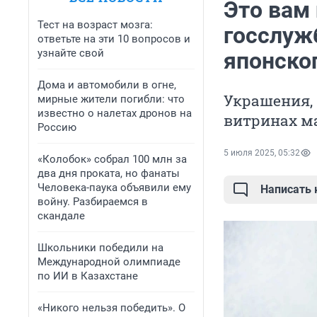
Это вам
Тест на возраст мозга:
госслуж
ответьте на эти 10 вопросов и
узнайте свой
японско
Дома и автомобили в огне,
Украшения, 
мирные жители погибли: что
известно о налетах дронов на
витринах ма
Россию
5 июля 2025, 05:32
«Колобок» собрал 100 млн за
два дня проката, но фанаты
Человека-паука объявили ему
Написать
войну. Разбираемся в
скандале
Школьники победили на
Международной олимпиаде
по ИИ в Казахстане
«Никого нельзя победить». О