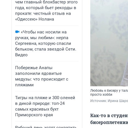
чем главный блокбастер этого
года, который бьет рекорды в
прокате: честный отзыв на
«Одиссею» Нолана
«Чтобы нас носили на
ручках, мы любим»: нерпа
Сергеевна, которую спасли
бельком, стала звездой Сети.
Видео
Побережье Анапы
заполонили ядовитые
медузы: что происходит с
пляжами
Любовь к бисеру у тал
просто хобби
Тигры на пляже и 300 оленей
Источник: 
Ирина Шаров
в дикой природе: топ-24
самых красивых бухт
Приморского края
Как-то в студе
бисероплетении
Рабочий день хотят сократить,