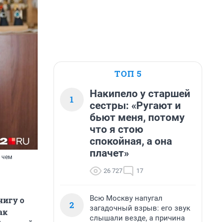
ТОП 5
Накипело у старшей
1
сестры: «Ругают и
бьют меня, потому
что я стою
спокойная, а она
плачет»
е чем
26 727
17
Всю Москву напугал
нигу о
2
загадочный взрыв: его звук
ак
слышали везде, а причина