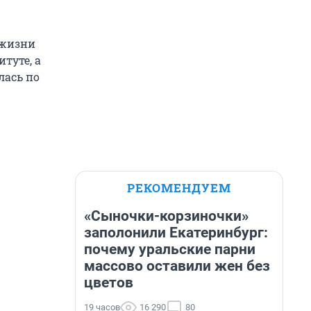
 жизни
туте, а
лась по
РЕКОМЕНДУЕМ
«Сыночки-корзиночки»
заполонили Екатеринбург:
почему уральские парни
массово оставили жен без
цветов
19 часов
16 290
80