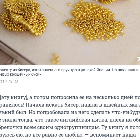
расоту из бисера, изготовленного вручную в далекой Японии. Но начинала он
шевых крошечных бусин
а / 72.RU 
[эту книгу], а потом попросила ее на несколько дней п
нравилось! Начала искать бисер, нашла в швейных маг
ький был. Но попробовала из него сделать что-нибудь
 знала тогда, что такое английская нитка, плела на о
брелочки всем своим одногруппницам. Ту книгу я пот
зуюсь ею, но все равно ее люблю, — вспоминает наша