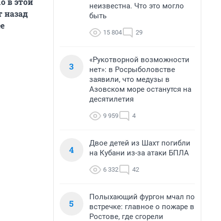
о в этой
неизвестна. Что это могло
т назад
быть
ее
15 804
29
«Рукотворной возможности
3
нет»: в Росрыболовстве
заявили, что медузы в
Азовском море останутся на
десятилетия
9 959
4
Двое детей из Шахт погибли
4
на Кубани из-за атаки БПЛА
6 332
42
Полыхающий фургон мчал по
5
встречке: главное о пожаре в
Ростове, где сгорели