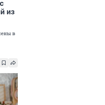
с
й из
лены в