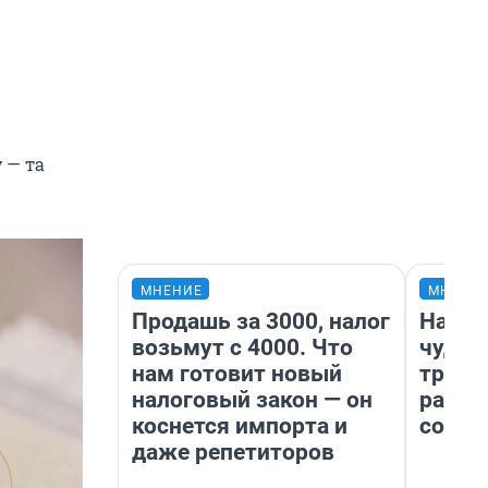
 — та
МНЕНИЕ
МНЕНИ
Продашь за 3000, налог
Насле
возьмут с 4000. Что
чудом
нам готовит новый
транс
налоговый закон — он
разне
коснется импорта и
совет
даже репетиторов