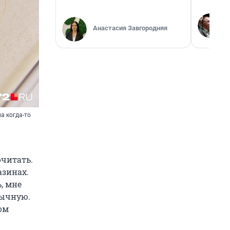
Анастасия Завгородняя
а когда-то
очитать.
азинах.
, мне
бычную.
ом