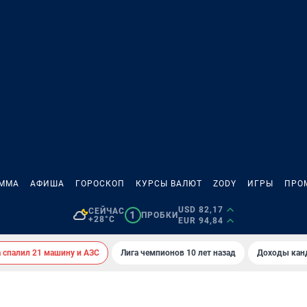
АММА
АФИША
ГОРОСКОП
КУРСЫ ВАЛЮТ
ZODY
ИГРЫ
ПРО
USD 82,17
СЕЙЧАС
1
ПРОБКИ
+28°C
EUR 94,84
спалил 21 машину и АЗС
Лига чемпионов 10 лет назад
Доходы кан