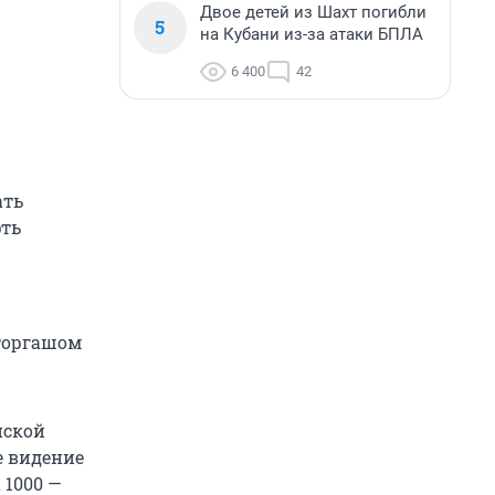
Двое детей из Шахт погибли
5
на Кубани из-за атаки БПЛА
6 400
42
ать
фть
 торгашом
йской
е видение
 1000 —