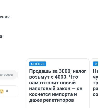
дению.
ов
МНЕНИЕ
МНЕНИ
Продашь за 3000, налог
Насле
реговоры
Владимир Зеленский
возьмут с 4000. Что
чудом
нам готовит новый
транс
налоговый закон — он
разне
0
коснется импорта и
совет
даже репетиторов