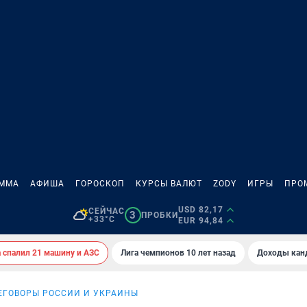
АММА
АФИША
ГОРОСКОП
КУРСЫ ВАЛЮТ
ZODY
ИГРЫ
ПРО
USD 82,17
СЕЙЧАС
3
ПРОБКИ
+33°C
EUR 94,84
спалил 21 машину и АЗС
Лига чемпионов 10 лет назад
Доходы кан
ЕГОВОРЫ РОССИИ И УКРАИНЫ