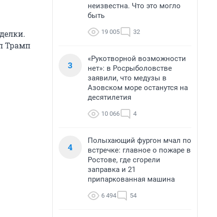
неизвестна. Что это могло
быть
19 005
32
делки.
ал Трамп
«Рукотворной возможности
3
нет»: в Росрыболовстве
заявили, что медузы в
Азовском море останутся на
десятилетия
10 066
4
Полыхающий фургон мчал по
4
встречке: главное о пожаре в
Ростове, где сгорели
заправка и 21
припаркованная машина
6 494
54