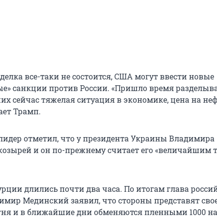
сделка все-таки не состоится, США могут ввести новые
е» санкции против России. «Пришло время разделыв
них сейчас тяжелая ситуация в экономике, цена на не
ает Трамп.
идер отметил, что у президента Украины Владимира
 козырей и он по-прежнему считает его «величайшим
урции длились почти два часа. По итогам глава росси
имир Мединский заявил, что стороны представят сво
ня и в ближайшие дни обменяются пленными 1000 на