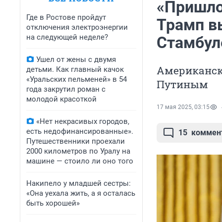
«Пришло
Где в Ростове пройдут
Трамп в
отключения электроэнергии
на следующей неделе?
Стамбул
Ушел от жены с двумя
Американск
детьми. Как главный качок
«Уральских пельменей» в 54
Путиным
года закрутил роман с
молодой красоткой
17 мая 2025, 03:15
«Нет некрасивых городов,
есть недофинансированные».
15
коммен
Путешественники проехали
2000 километров по Уралу на
машине — стоило ли оно того
Накипело у младшей сестры:
«Она уехала жить, а я осталась
быть хорошей»