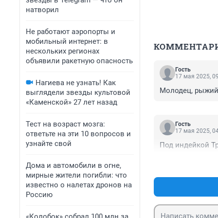
звезды в Telegram — что он
натворил
Не работают аэропорты и
мобильный интернет: в
КОММЕНТАР
нескольких регионах
объявили ракетную опасность
Гость
17 мая 2025, 0
Нагиева не узнать! Как
Молодец, рыжий, 
выглядели звезды культовой
«Каменской» 27 лет назад
Тест на возраст мозга:
Гость
17 мая 2025, 0
ответьте на эти 10 вопросов и
узнайте свой
Под индейкой Тр
Дома и автомобили в огне,
мирные жители погибли: что
известно о налетах дронов на
Россию
«Колобок» собрал 100 млн за