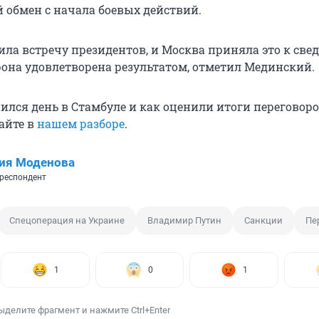
 обмен с начала боевых действий.
ила встречу президентов, и Москва приняла это к све
рона удовлетворена результатом, отметил Мединский.
ился день в Стамбуле и как оценили итоги переговор
айте в
нашем разборе
.
ия Моденова
респондент
Спецоперация на Украине
Владимир Путин
Санкции
Пе
1
0
1
ыделите фрагмент и нажмите Ctrl+Enter