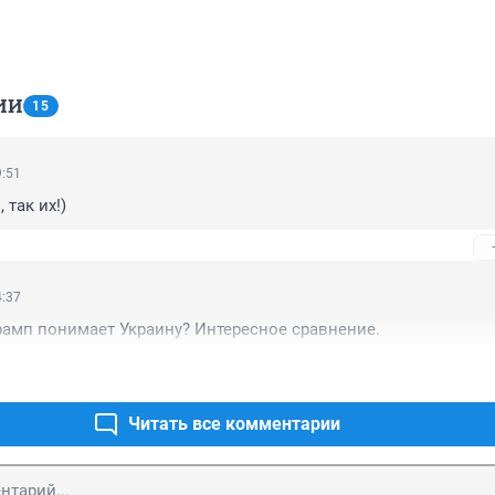
ИИ
15
9:51
так их!)
4:37
амп понимает Украину? Интересное сравнение.
Читать все комментарии