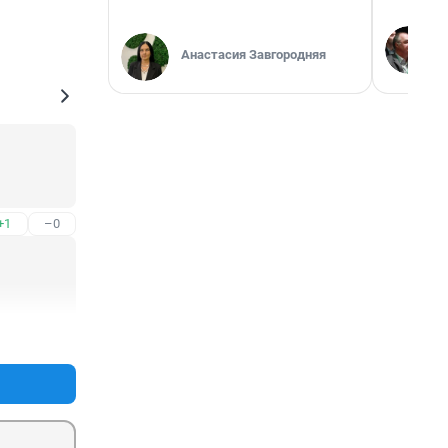
Анастасия Завгородняя
+1
–0
+3
–5