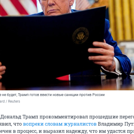
е не будет, Трамп готов ввести новые санкции против России
rd / Reuters
 Дональд Трамп прокомментировал прошедшие перег
явил, что
вопреки словам журналистов
Владимир Пут
чен в процесс, и выразил надежду, что им удастся п