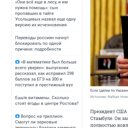
«Они всё еще в лесу, и им
нужна помощь»: сын
пропавших в тайге
Усольцевых назвал еще одну
версию их исчезновения
Переводы россиян начнут
блокировать по одной
причине: подробности
«В математике был больше
всего уверен»: выпускник
рассказал, как исправил 298
баллов за ЕГЭ на 300 и
поступил в престижный вуз
Если сделки по Украин
Источник: 
Nathan Howa
Ешьте витамины. Сколько
стоят ягоды в центре Ростова?
Президент США
Вопрос на триллион.
Стамбуле. Он за
Смогут ли зерновые
полностью вовле
терминалы Балтики заменить