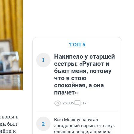
ТОП 5
Накипело у старшей
1
сестры: «Ругают и
бьют меня, потому
что я стою
спокойная, а она
плачет»
26 835
17
оворы в
Всю Москву напугал
2
ин был
загадочный взрыв: его звук
рийти к
слышали везде, а причина