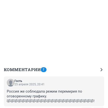
КОММЕНТАРИИ
7
Гость
25 апреля 2025, 20:41
Россия же соблюдала режим перемирия по 
оговоренному графику. 

🤣🤣🤣🤣🤣🤣🤣🤣🤣🤣🤣🤣🤣🤣🤣🤣🤣🤣🤣🤣🤣🤣🤣🤣!