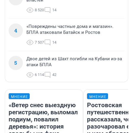
властей
8 520
14
«Повреждены частные дома и магазин».
4
БПЛА атаковали Батайск и Ростов
7 507
14
Двое детей из Шахт погибли на Кубани из-за
5
атаки БПЛА
6 114
42
МНЕНИЕ
МНЕНИЕ
«Ветер снес выездную
Ростовская
регистрацию, выломал
путешественни
подиум, повалил
рассказала, че
деревья»: история
разочаровал е