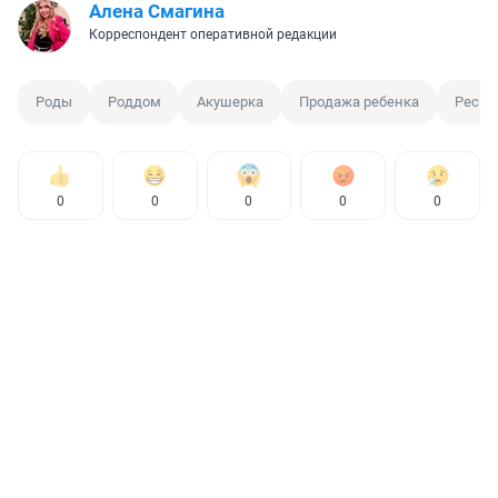
Алена Смагина
Корреспондент оперативной редакции
Роды
Роддом
Акушерка
Продажа ребенка
Респу
0
0
0
0
0