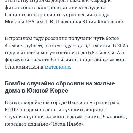
агентству «Прайм» доцент базовой кафедры
финансового контроля, анализа и аудита
Главного контрольного управления города
Москвы РЭУ им.
Г. В. Плеханова
Юлия Коваленко.
В прошлом году россияне получали чуть более
4 тысяч
рублей, в этом году — до
5,7 тысячи
. В 2026
году выплаты могут составить до
6,8 тысячи
. А с
формулой расчета больничных подробнее можно
ознакомиться в
материале
.
Бомбы случайно сбросили на жилые
дома в Южной Корее
В южнокорейском городе Пхочхон у границы с
КНДР во время военных учений снаряды
случайно упали на жилые дома, ранив 15 человек,
передает издание «Чосон Ильбо».