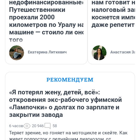
недофинансированные».
нам готовит н
Путешественники
налоговый зако
проехали 2000
коснется импор
километров по Уралу на
даже репетито
машине — стоило ли оно
того
Екатерина Литкевич
Анастасия Зав
РЕКОМЕНДУЕМ
«Я потерял жену, детей, всё»:
откровения экс-рабочего уфимской
«Лампочки» о долгах по зарплате и
закрытии завода
6 часов
20 946
58
Теряет зрение, но гоняет на мотоцикле и скейте. Как
живет подросток с редчайшим диагнозом, от