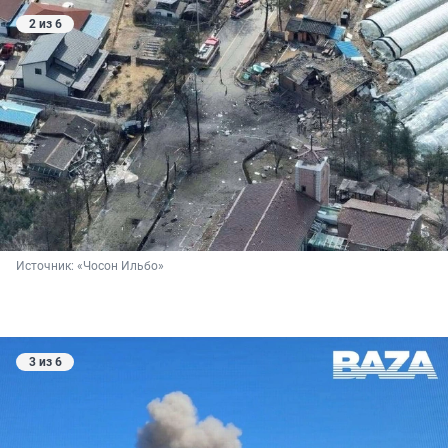
2 из 6
Источник: 
«Чосон Ильбо»
3 из 6