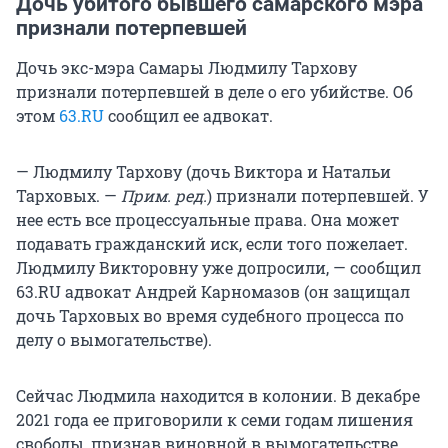
Дочь убитого бывшего самарского мэра
признали потерпевшей
Дочь экс-мэра Самары Людмилу Тархову
признали потерпевшей в деле о его убийстве. Об
этом
63.RU
сообщил ее адвокат.
— Людмилу Тархову (дочь Виктора и Натальи
Тарховых. —
Прим. ред.
) признали потерпевшей. У
нее есть все процессуальные права. Она может
подавать гражданский иск, если того пожелает.
Людмилу Викторовну уже допросили, — сообщил
63.RU адвокат Андрей Карномазов (он защищал
дочь Тарховых во время судебного процесса по
делу о вымогательстве).
Сейчас Людмила находится в колонии. В декабре
2021 года ее приговорили к семи годам лишения
свободы, признав виновной в вымогательстве