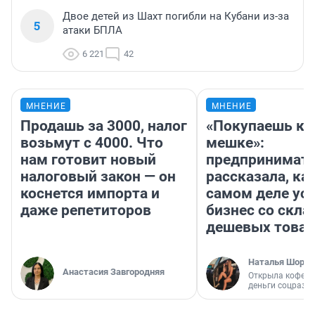
Двое детей из Шахт погибли на Кубани из-за
5
атаки БПЛА
6 221
42
МНЕНИЕ
МНЕНИЕ
Продашь за 3000, налог
«Покупаешь ко
возьмут с 4000. Что
мешке»:
нам готовит новый
предпринимат
налоговый закон — он
рассказала, как
коснется импорта и
самом деле ус
даже репетиторов
бизнес со скл
дешевых това
Наталья Шорох
Анастасия Завгородняя
Открыла кофейн
деньги соцразв