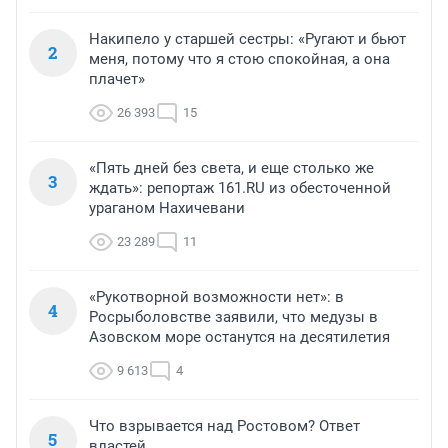
Накипело у старшей сестры: «Ругают и бьют
2
меня, потому что я стою спокойная, а она
плачет»
26 393
15
«Пять дней без света, и еще столько же
3
ждать»: репортаж 161.RU из обесточенной
ураганом Нахичевани
23 289
11
«Рукотворной возможности нет»: в
4
Росрыболовстве заявили, что медузы в
Азовском море останутся на десятилетия
9 613
4
Что взрывается над Ростовом? Ответ
5
властей