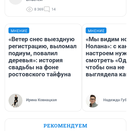
8 369
14
МНЕНИЕ
МНЕНИЕ
«Ветер снес выездную
«Мы видим нов
регистрацию, выломал
Нолана»: с как
подиум, повалил
настроем нужн
деревья»: история
смотреть «Оди
свадьбы на фоне
чтобы она не
ростовского тайфуна
выглядела как
Ирина Ковнацкая
Надежда Губар
РЕКОМЕНДУЕМ